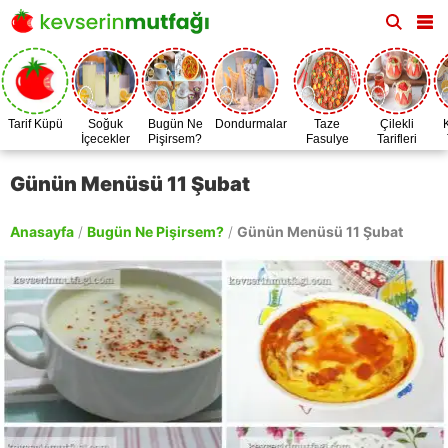
Tarif Küpü
Soğuk
Bugün Ne
Dondurmalar
Taze
Çilekli
İçecekler
Pişirsem?
Fasulye
Tarifleri
Zamanı
Günün Menüsü 11 Şubat
Anasayfa
/
Bugün Ne Pişirsem?
/
Günün Menüsü 11 Şubat