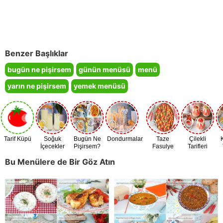
Benzer Başlıklar
bugün ne pişirsem
günün menüsü
menü
yarın ne pişirsem
yemek menüsü
Tarif Küpü
Soğuk
Bugün Ne
Dondurmalar
Taze
Çilekli
İçecekler
Pişirsem?
Fasulye
Tarifleri
Zamanı
Bu Menülere de Bir Göz Atın