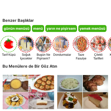
Benzer Başlıklar
günün menüsü
menü
yarın ne pişirsem
yemek menüsü
Tarif Küpü
Soğuk
Bugün Ne
Dondurmalar
Taze
Çilekli
İçecekler
Pişirsem?
Fasulye
Tarifleri
Zamanı
Bu Menülere de Bir Göz Atın