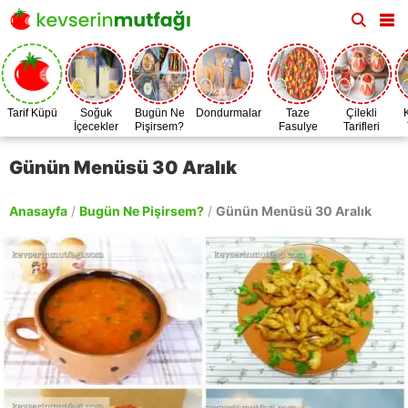
Tarif Küpü
Soğuk
Bugün Ne
Dondurmalar
Taze
Çilekli
İçecekler
Pişirsem?
Fasulye
Tarifleri
Zamanı
Günün Menüsü 30 Aralık
Anasayfa
/
Bugün Ne Pişirsem?
/
Günün Menüsü 30 Aralık