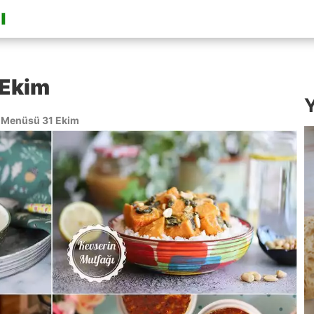
 Ekim
Y
Menüsü 31 Ekim