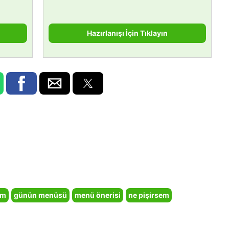
Hazırlanışı İçin Tıklayın
em
günün menüsü
menü önerisi
ne pişirsem