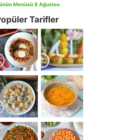
ünün Menüsü 8 Ağustos
opüler Tarifler