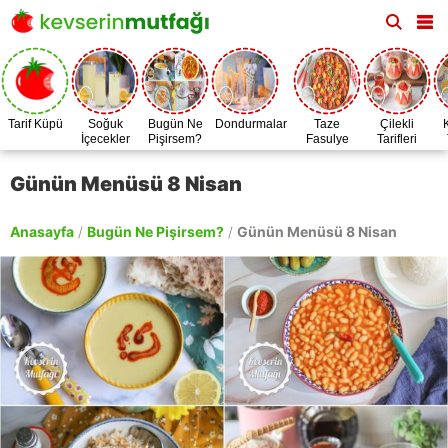
Tarif Küpü
Soğuk
Bugün Ne
Dondurmalar
Taze
Çilekli
İçecekler
Pişirsem?
Fasulye
Tarifleri
Zamanı
Günün Menüsü 8 Nisan
Anasayfa
/
Bugün Ne Pişirsem?
/
Günün Menüsü 8 Nisan