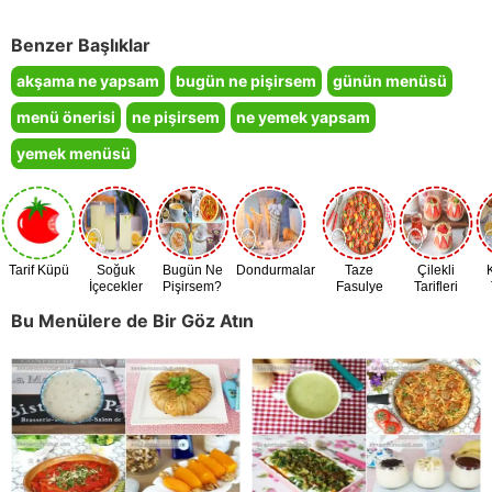
Benzer Başlıklar
akşama ne yapsam
bugün ne pişirsem
günün menüsü
menü önerisi
ne pişirsem
ne yemek yapsam
yemek menüsü
Tarif Küpü
Soğuk
Bugün Ne
Dondurmalar
Taze
Çilekli
İçecekler
Pişirsem?
Fasulye
Tarifleri
Zamanı
Bu Menülere de Bir Göz Atın