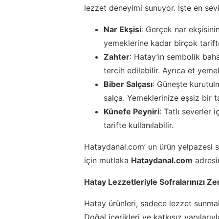
lezzet deneyimi sunuyor. İşte en sevi
Nar Ekşisi
: Gerçek nar ekşisini
yemeklerine kadar birçok tarifte
Zahter
: Hatay’ın sembolik baha
tercih edilebilir. Ayrıca et yem
Biber Salçası
: Güneşte kurutulm
salça. Yemeklerinize eşsiz bir t
Künefe Peyniri
: Tatlı severle
tarifte kullanılabilir.
Hataydanal.com’ un ürün yelpazesi sa
için mutlaka
Hataydanal.com
adresin
Hatay Lezzetleriyle Sofralarınızı Ze
Hatay ürünleri, sadece lezzet sunma
Doğal içerikleri ve katkısız yapıları