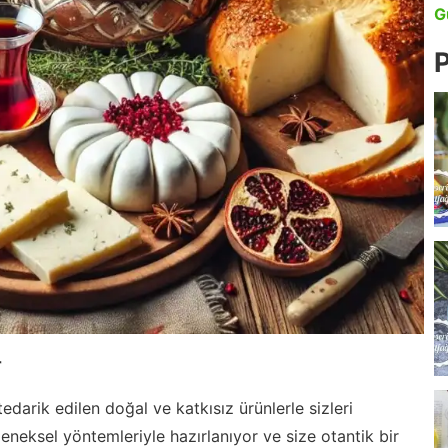
G
P
r
edarik edilen doğal ve katkısız ürünlerle sizleri
leneksel yöntemleriyle hazırlanıyor ve size otantik bir