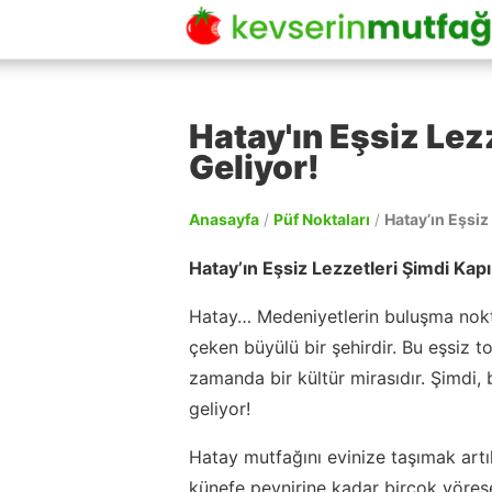
Hatay'ın Eşsiz Lez
Geliyor!
Anasayfa
/
Püf Noktaları
/
Hatay’ın Eşsiz
Hatay’ın Eşsiz Lezzetleri Şimdi Kapı
Hatay… Medeniyetlerin buluşma nokta
çeken büyülü bir şehirdir. Bu eşsiz 
zamanda bir kültür mirasıdır. Şimdi,
geliyor!
Hatay mutfağını evinize taşımak artı
künefe peynirine kadar birçok yörese