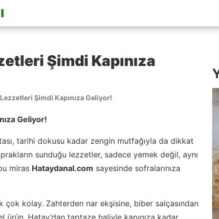
zetleri Şimdi Kapınıza
Y
 Lezzetleri Şimdi Kapınıza Geliyor!
nıza Geliyor!
sı, tarihi dokusu kadar zengin mutfağıyla da dikkat
toprakların sunduğu lezzetler, sadece yemek değil, aynı
 bu miras
Hataydanal.com
sayesinde sofralarınıza
k çok kolay. Zahterden nar ekşisine, biber salçasından
l ürün, Hatay’dan taptaze haliyle kapınıza kadar