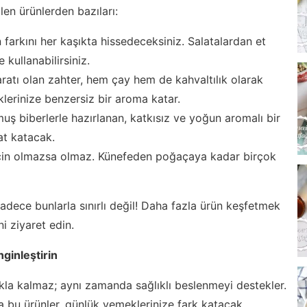
len ürünlerden bazıları:
n farkını her kaşıkta hissedeceksiniz. Salatalardan et
 kullanabilirsiniz.
ratı olan zahter, hem çay hem de kahvaltılık olarak
eklerinize benzersiz bir aroma katar.
uş biberlerle hazırlanan, katkısız ve yoğun aromalı bir
at katacak.
r için olmazsa olmaz. Künefeden poğaçaya kadar birçok
dece bunlarla sınırlı değil! Daha fazla ürün keşfetmek
i ziyaret edin.
nginleştirin
kla kalmaz; aynı zamanda sağlıklı beslenmeyi destekler.
yla bu ürünler, günlük yemeklerinize fark katacak.