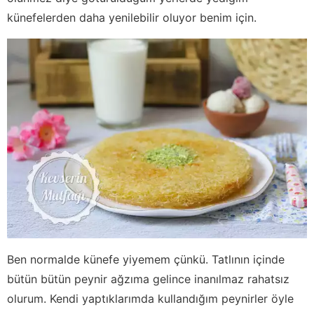
künefelerden daha yenilebilir oluyor benim için.
Ben normalde künefe yiyemem çünkü. Tatlının içinde
bütün bütün peynir ağzıma gelince inanılmaz rahatsız
olurum. Kendi yaptıklarımda kullandığım peynirler öyle