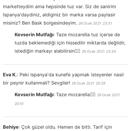
marketteydim ama hepsinde tuz var. Siz de sanirim
Ispanya'daydiniz, aldiginiz bir marka varsa paylasir
misiniz? Ben Bask bolgesindeyim.
26 Ocak 2021
23:31
Kevserin Mutfağı
:
Taze mozarella tuz içerse de
tuzda beklemediği için hissedilir miktarda değildir,
istediğin markayı alabilirsin👍🏻
26 Ocak 2021
23:34
Eva K.
:
Peki Ispanya'da kunefe yapmak isteyenler nasil
bir peynir kullanmali? Sevgiler!
26 Ocak 2021
20:29
Kevserin Mutfağı
:
Taze mozarella👍🏻
26 Ocak 2021
20:51
Behiye
:
Çok güzel oldu. Hemen de bitti. Tarif için