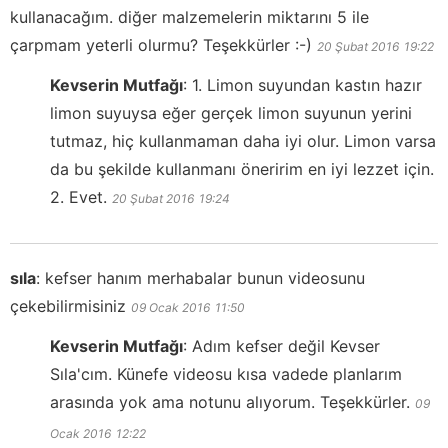
kullanacağım. diğer malzemelerin miktarını 5 ile
çarpmam yeterli olurmu? Teşekkürler :-)
20 Şubat 2016
19:22
Kevserin Mutfağı
:
1. Limon suyundan kastın hazır
limon suyuysa eğer gerçek limon suyunun yerini
tutmaz, hiç kullanmaman daha iyi olur. Limon varsa
da bu şekilde kullanmanı öneririm en iyi lezzet için.
2. Evet.
20 Şubat 2016
19:24
sıla
:
kefser hanım merhabalar bunun videosunu
çekebilirmisiniz
09 Ocak 2016
11:50
Kevserin Mutfağı
:
Adım kefser değil Kevser
Sıla'cım. Künefe videosu kısa vadede planlarım
arasında yok ama notunu alıyorum. Teşekkürler.
09
Ocak 2016
12:22