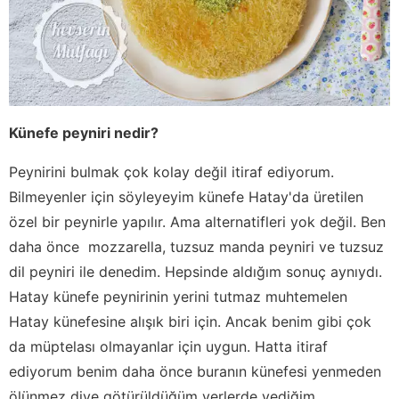
Künefe peyniri nedir?
Peynirini bulmak çok kolay değil itiraf ediyorum.
Bilmeyenler için söyleyeyim künefe Hatay'da üretilen
özel bir peynirle yapılır. Ama alternatifleri yok değil. Ben
daha önce mozzarella, tuzsuz manda peyniri ve tuzsuz
dil peyniri ile denedim. Hepsinde aldığım sonuç aynıydı.
Hatay künefe peynirinin yerini tutmaz muhtemelen
Hatay künefesine alışık biri için. Ancak benim gibi çok
da müptelası olmayanlar için uygun. Hatta itiraf
ediyorum benim daha önce buranın künefesi yenmeden
ölünmez diye götürüldüğüm yerlerde yediğim