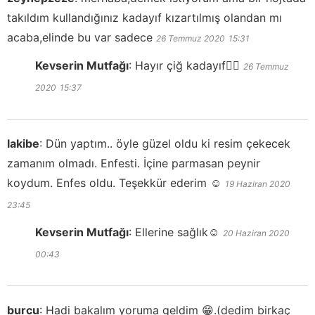
takıldım kullandığınız kadayıf kızartılmış olandan mı
acaba,elinde bu var sadece
26 Temmuz 2020
15:31
Kevserin Mutfağı
:
Hayır çiğ kadayıf👍🏻
26 Temmuz
2020
15:37
lakibe
:
Dün yaptım.. öyle güzel oldu ki resim çekecek
zamanım olmadı. Enfesti. İçine parmasan peynir
koydum. Enfes oldu. Teşekkür ederim ☺️
19 Haziran 2020
23:45
Kevserin Mutfağı
:
Ellerine sağlık☺️
20 Haziran 2020
00:43
burcu
:
Hadi bakalım yoruma geldim 😁.(dedim birkaç