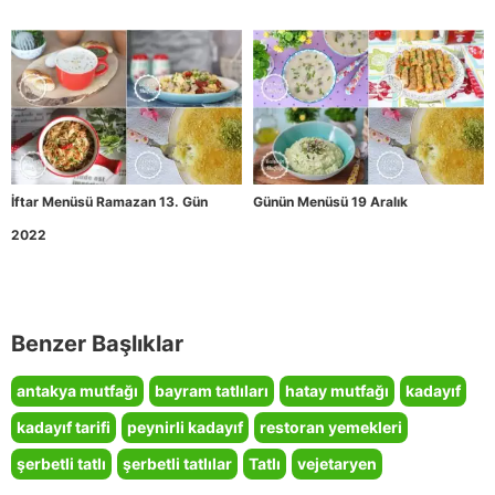
İftar Menüsü Ramazan 13. Gün
Günün Menüsü 19 Aralık
2022
Benzer Başlıklar
antakya mutfağı
bayram tatlıları
hatay mutfağı
kadayıf
kadayıf tarifi
peynirli kadayıf
restoran yemekleri
şerbetli tatlı
şerbetli tatlılar
Tatlı
vejetaryen