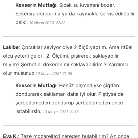
Kevserin Mutfağı
:
Sıcak su kıvamını bozar.
Şekersiz dondurma ya da kaymakla servis edilebilir
belki.
19 Nisan 2023
22:22
Lakibe
:
Çocuklar seviyor diye 2 ölçü yaptım. Ama ritüel
ölçü yeterli geldi , 2. Ölçümü pişirerek saklayabilir
miyim? Şerbetini dökerek mi saklayabilirim ? Yardımcı
olur musunuz
10 Mayıs 2021
21:09
Kevserin Mutfağı
:
Henüz pişmediyse çiğden
dondurarak saklaman daha iyi olur. Piştiyse de
şerbetlemeden dondurup şerbetlemeden önce
ısıtabilirsin.
10 Mayıs 2021
21:16
Eva K.
:
Taze mozarellayi nereden bulabilirim? Az once