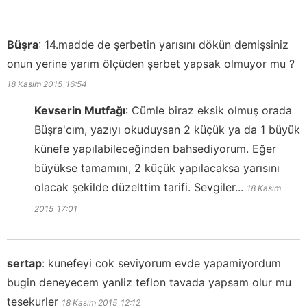
Büşra
:
14.madde de şerbetin yarısını dökün demişsiniz
onun yerine yarım ölçüden şerbet yapsak olmuyor mu ?
18 Kasım 2015
16:54
Kevserin Mutfağı
:
Cümle biraz eksik olmuş orada
Büşra'cım, yazıyı okuduysan 2 küçük ya da 1 büyük
künefe yapılabileceğinden bahsediyorum. Eğer
büyükse tamamını, 2 küçük yapılacaksa yarısını
olacak şekilde düzelttim tarifi. Sevgiler...
18 Kasım
2015
17:01
sertap
:
kunefeyi cok seviyorum evde yapamiyordum
bugin deneyecem yanliz teflon tavada yapsam olur mu
tesekurler
18 Kasım 2015
12:12