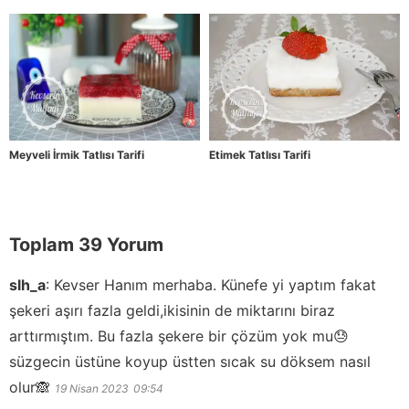
Meyveli İrmik Tatlısı Tarifi
Etimek Tatlısı Tarifi
Toplam 39 Yorum
slh_a
:
Kevser Hanım merhaba. Künefe yi yaptım fakat
şekeri aşırı fazla geldi,ikisinin de miktarını biraz
arttırmıştım. Bu fazla şekere bir çözüm yok mu😓
süzgecin üstüne koyup üstten sıcak su döksem nasıl
olur🙈
19 Nisan 2023
09:54