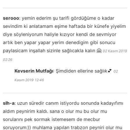
serooo
:
yemin ederim şu tarifi gördüğüme o kadar
sevindim ki anlatamam eşime haftada bir künefe yiyelim
diye söyleniyorum haliyle kızıyor kendi de sevmiyor
artık ben yapar yapar yerim denedigim gibi sonucu
paylasicam inşallah sizinle sağlıcakla kalın 🤗
02 Kasım 2019
02:26
Kevserin Mutfağı
:
Şimdiden ellerine sağlık💕
02
Kasım 2019
12:46
slh-a
:
uzun süredir canım istiyordu sonunda kadayıfımı
aldım peynirim kaldı. sana o olur mu bu olur mu
sorularını pek sormak istemesem de mecbur
soruyorum:)) muhlama yapılan trabzon peyniri olur mu