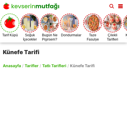
Tarif Küpü
Soğuk
Bugün Ne
Dondurmalar
Taze
Çilekli
İçecekler
Pişirsem?
Fasulye
Tarifleri
Zamanı
Künefe Tarifi
Anasayfa
/
Tarifler
/
Tatlı Tarifleri
/
Künefe Tarifi