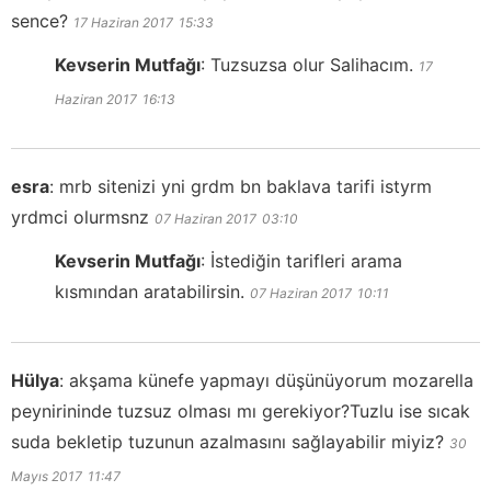
sence?
17 Haziran 2017
15:33
Kevserin Mutfağı
:
Tuzsuzsa olur Salihacım.
17
Haziran 2017
16:13
esra
:
mrb sitenizi yni grdm bn baklava tarifi istyrm
yrdmci olurmsnz
07 Haziran 2017
03:10
Kevserin Mutfağı
:
İstediğin tarifleri arama
kısmından aratabilirsin.
07 Haziran 2017
10:11
Hülya
:
akşama künefe yapmayı düşünüyorum mozarella
peynirininde tuzsuz olması mı gerekiyor?Tuzlu ise sıcak
suda bekletip tuzunun azalmasını sağlayabilir miyiz?
30
Mayıs 2017
11:47