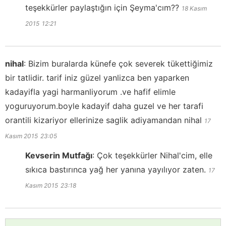
teşekkürler paylaştığın için Şeyma'cım??
18 Kasım
2015
12:21
nihal
:
Bizim buralarda künefe çok severek tükettiğimiz
bir tatlidir. tarif iniz güzel yanlizca ben yaparken
kadayifla yagi harmanliyorum .ve hafif elimle
yoguruyorum.boyle kadayif daha guzel ve her tarafi
orantili kizariyor ellerinize saglik adiyamandan nihal
17
Kasım 2015
23:05
Kevserin Mutfağı
:
Çok teşekkürler Nihal'cim, elle
sıkıca bastırınca yağ her yanına yayılıyor zaten.
17
Kasım 2015
23:18