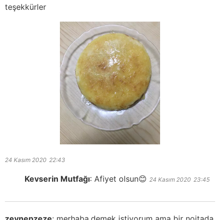
teşekkürler
24 Kasım 2020
22:43
Kevserin Mutfağı
:
Afiyet olsun😊
24 Kasım 2020
23:45
zeynepzeze
:
merhaba,demek istiyorum ama bir nojtada