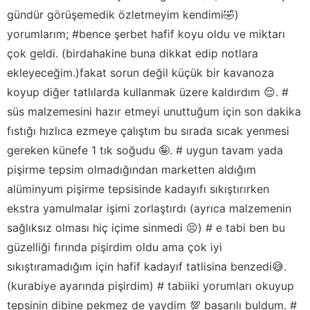
gündür görüşemedik özletmeyim kendimi🤣)
yorumlarım; #bence şerbet hafif koyu oldu ve miktarı
çok geldi. (birdahakine buna dikkat edip notlara
ekleyeceğim.)fakat sorun değil küçük bir kavanoza
koyup diğer tatlılarda kullanmak üzere kaldırdım 😌. #
süs malzemesini hazır etmeyi unuttuğum için son dakika
fıstığı hızlıca ezmeye çalıştım bu sırada sıcak yenmesi
gereken künefe 1 tık soğudu 🤪. # uygun tavam yada
pişirme tepsim olmadığından marketten aldığım
alüminyum pişirme tepsisinde kadayıfı sıkıştırırken
ekstra yamulmalar işimi zorlaştırdı (ayrıca malzemenin
sağlıksız olması hiç içime sinmedi 😣) # e tabi ben bu
güzelliği fırında pişirdim oldu ama çok iyi
sıkıştıramadığım için hafif kadayıf tatlisina benzedi😅.
(kurabiye ayarında pişirdim) # tabiiki yorumları okuyup
tepsinin dibine pekmez de yaydim 💯 başarılı buldum. #