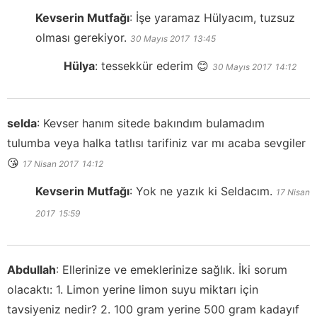
Kevserin Mutfağı
:
İşe yaramaz Hülyacım, tuzsuz
olması gerekiyor.
30 Mayıs 2017
13:45
Hülya
:
tessekkür ederim 😊
30 Mayıs 2017
14:12
selda
:
Kevser hanım sitede bakındım bulamadım
tulumba veya halka tatlısı tarifiniz var mı acaba sevgiler
😘
17 Nisan 2017
14:12
Kevserin Mutfağı
:
Yok ne yazık ki Seldacım.
17 Nisan
2017
15:59
Abdullah
:
Ellerinize ve emeklerinize sağlık. İki sorum
olacaktı: 1. Limon yerine limon suyu miktarı için
tavsiyeniz nedir? 2. 100 gram yerine 500 gram kadayıf