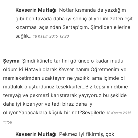
Kevserin Mutfağı
:
Notlar kısmında da yazdığım
gibi ben tavada daha iyi sonuç alıyorum zaten eşit
kızarması açısından Sertap'çım. Şimdiden ellerine
sağlık..
18 Kasım 2015
12:20
Şeyma
:
Şimdi künefe tarifini görünce o kadar mutlu
oldum ki Hataylı olarak Kevser hanım.Öğretmenim ve
memleketimden uzaktayım ne yazıkki ama içimde bi
mutluluk oluşturdunuz teşekkürler...Biz tepsinin dibine
tereyağ ve pekmezi karıştırarak yayıyoruz bu şekilde
daha iyi kızarıyor ve tadı biraz daha iyi
oluyor.Yapacaklara küçük bir not?Sevgilerle
18 Kasım 2015
11:58
Kevserin Mutfağı
:
Pekmez iyi fikirmiş, çok