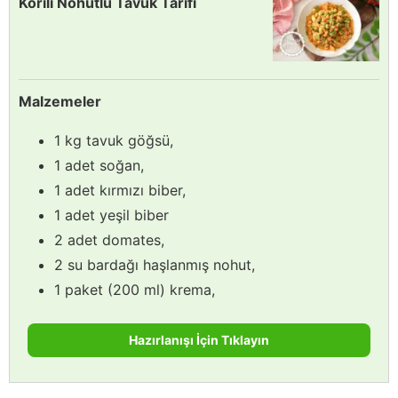
Körili Nohutlu Tavuk Tarifi
Malzemeler
1 kg tavuk göğsü,
1 adet soğan,
1 adet kırmızı biber,
1 adet yeşil biber
2 adet domates,
2 su bardağı haşlanmış nohut,
1 paket (200 ml) krema,
Hazırlanışı İçin Tıklayın