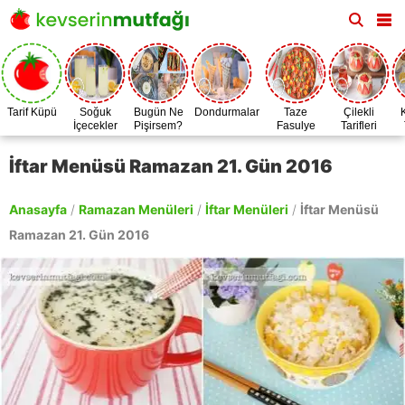
Tarif Küpü
Soğuk
Bugün Ne
Dondurmalar
Taze
Çilekli
İçecekler
Pişirsem?
Fasulye
Tarifleri
Zamanı
İftar Menüsü Ramazan 21. Gün 2016
Anasayfa
/
Ramazan Menüleri
/
İftar Menüleri
/
İftar Menüsü
Ramazan 21. Gün 2016