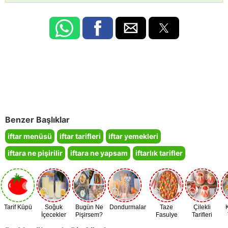
Benzer Başlıklar
iftar menüsü
iftar tarifleri
iftar yemekleri
iftara ne pişirilir
iftara ne yapsam
iftarlık tarifler
Tarif Küpü
Soğuk
Bugün Ne
Dondurmalar
Taze
Çilekli
İçecekler
Pişirsem?
Fasulye
Tarifleri
Zamanı