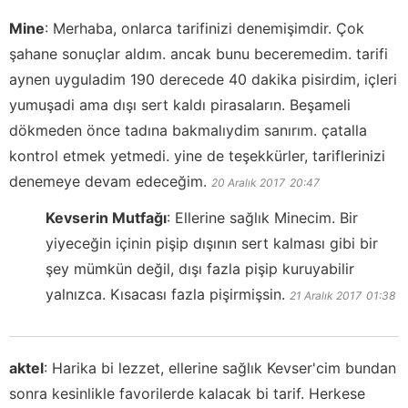
Mine
:
Merhaba, onlarca tarifinizi denemişimdir. Çok
şahane sonuçlar aldım. ancak bunu beceremedim. tarifi
aynen uyguladim 190 derecede 40 dakika pisirdim, içleri
yumuşadi ama dışı sert kaldı pirasaların. Beşameli
dökmeden önce tadına bakmalıydim sanırım. çatalla
kontrol etmek yetmedi. yine de teşekkürler, tariflerinizi
denemeye devam edeceğim.
20 Aralık 2017
20:47
Kevserin Mutfağı
:
Ellerine sağlık Minecim. Bir
yiyeceğin içinin pişip dışının sert kalması gibi bir
şey mümkün değil, dışı fazla pişip kuruyabilir
yalnızca. Kısacası fazla pişirmişsin.
21 Aralık 2017
01:38
aktel
:
Harika bi lezzet, ellerine sağlık Kevser'cim bundan
sonra kesinlikle favorilerde kalacak bi tarif. Herkese