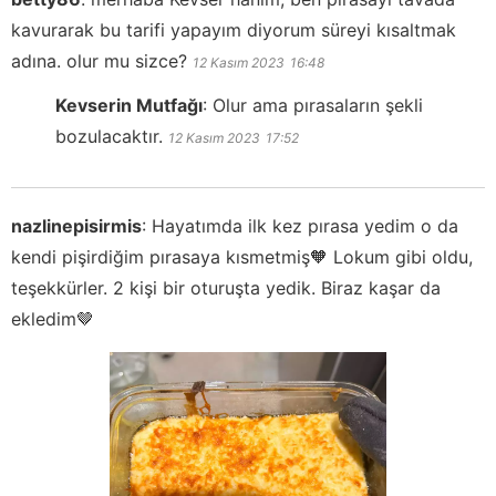
kavurarak bu tarifi yapayım diyorum süreyi kısaltmak
adına. olur mu sizce?
12 Kasım 2023
16:48
Kevserin Mutfağı
:
Olur ama pırasaların şekli
bozulacaktır.
12 Kasım 2023
17:52
nazlinepisirmis
:
Hayatımda ilk kez pırasa yedim o da
kendi pişirdiğim pırasaya kısmetmiş🧡 Lokum gibi oldu,
teşekkürler. 2 kişi bir oturuşta yedik. Biraz kaşar da
ekledim🤎