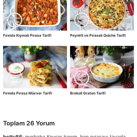
Fırında Kıymalı Pırasa Tarifi
Peynirli ve Pırasalı Quiche Tarifi
Fırında Pırasa Mücver Tarifi
Brokoli Graten Tarifi
Toplam 26 Yorum
betty86
:
merhaba Kevser hanım, ben pırasayı tavada