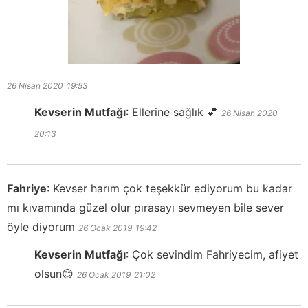
26 Nisan 2020
19:53
Kevserin Mutfağı
:
Ellerine sağlık 💕
26 Nisan 2020
20:13
Fahriye
:
Kevser harım çok teşekkür ediyorum bu kadar
mı kıvamında güzel olur pırasayı sevmeyen bile sever
öyle diyorum
26 Ocak 2019
19:42
Kevserin Mutfağı
:
Çok sevindim Fahriyecim, afiyet
olsun😊
26 Ocak 2019
21:02