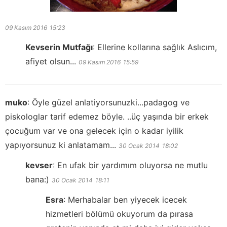
09 Kasım 2016
15:23
Kevserin Mutfağı
:
Ellerine kollarına sağlık Aslıcım,
afiyet olsun...
09 Kasım 2016
15:59
muko
:
Öyle güzel anlatiyorsunuzki...padagog ve
piskologlar tarif edemez böyle. ..üç yaşında bir erkek
çocuğum var ve ona gelecek için o kadar iyilik
yapıyorsunuz ki anlatamam...
30 Ocak 2014
18:02
kevser
:
En ufak bir yardımım oluyorsa ne mutlu
bana:)
30 Ocak 2014
18:11
Esra
:
Merhabalar ben yiyecek icecek
hizmetleri bölümü okuyorum da pırasa