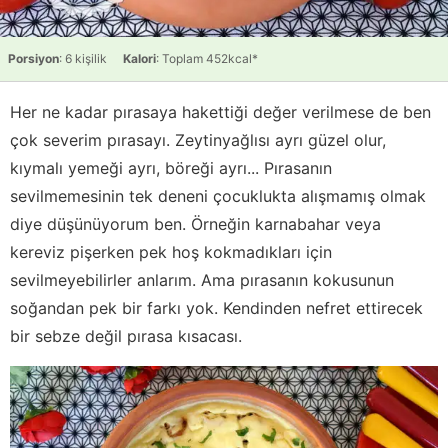
Porsiyon
: 6 kişilik
Kalori
: Toplam 452kcal*
Her ne kadar pırasaya hakettiği değer verilmese de ben
çok severim pırasayı. Zeytinyağlısı ayrı güzel olur,
kıymalı yemeği ayrı, böreği ayrı... Pırasanın
sevilmemesinin tek deneni çocuklukta alışmamış olmak
diye düşünüyorum ben. Örneğin karnabahar veya
kereviz pişerken pek hoş kokmadıkları için
sevilmeyebilirler anlarım. Ama pırasanın kokusunun
soğandan pek bir farkı yok. Kendinden nefret ettirecek
bir sebze değil pırasa kısacası.