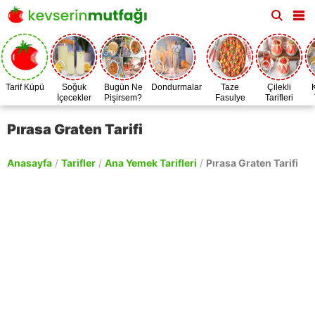
Tarif Küpü
Soğuk
Bugün Ne
Dondurmalar
Taze
Çilekli
İçecekler
Pişirsem?
Fasulye
Tarifleri
Zamanı
Pırasa Graten Tarifi
Anasayfa
/
Tarifler
/
Ana Yemek Tarifleri
/
Pırasa Graten Tarifi