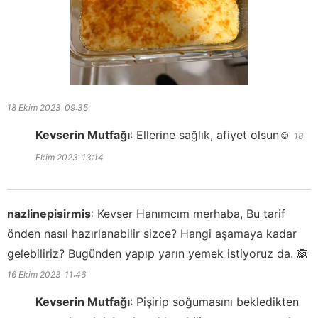
18 Ekim 2023
09:35
Kevserin Mutfağı
:
Ellerine sağlık, afiyet olsun☺️
18
Ekim 2023
13:14
nazlinepisirmis
:
Kevser Hanımcım merhaba, Bu tarif
önden nasıl hazırlanabilir sizce? Hangi aşamaya kadar
gelebiliriz? Bugünden yapıp yarın yemek istiyoruz da. 🙈
16 Ekim 2023
11:46
Kevserin Mutfağı
:
Pişirip soğumasını bekledikten