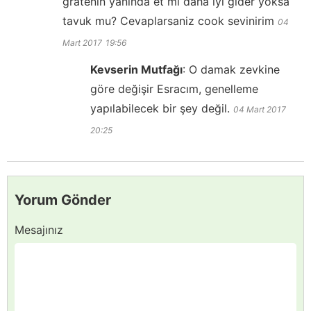
gratenin yanında et mi daha iyi gider yoksa
tavuk mu? Cevaplarsaniz cook sevinirim
04
Mart 2017
19:56
Kevserin Mutfağı
:
O damak zevkine
göre değişir Esracım, genelleme
yapılabilecek bir şey değil.
04 Mart 2017
20:25
Yorum Gönder
Mesajınız