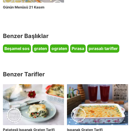
Günün Menüsü 21 Kasım
Benzer Başlıklar
Beşamel sos
graten
ograten
Pırasa
pırasalı tarifler
Benzer Tarifler
Patatesli Ispanak Graten Tarifi
Ispanak Graten Tarifi