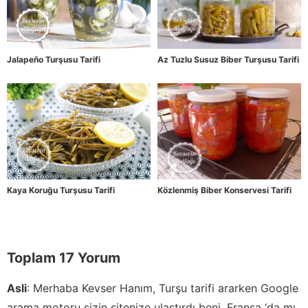
Jalapeño Turşusu Tarifi
Az Tuzlu Susuz Biber Turşusu Tarifi
Kaya Koruğu Turşusu Tarifi
Közlenmiş Biber Konservesi Tarifi
Toplam 17 Yorum
Asli
:
Merhaba Kevser Hanım, Turşu tarifi ararken Google
arama motoru sizin sitenize ulaştırdı beni. Fransa ‘da mı