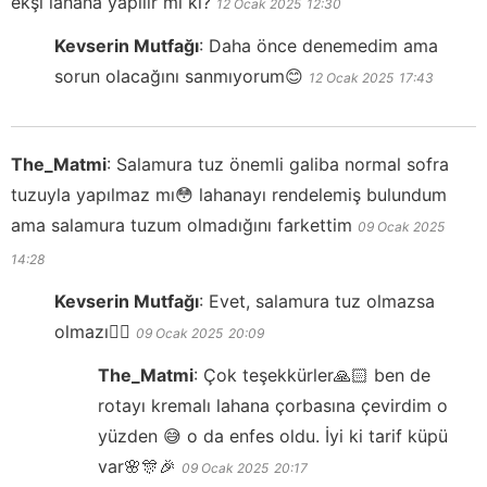
ekşi lahana yapılır mı ki?
12 Ocak 2025
12:30
Kevserin Mutfağı
:
Daha önce denemedim ama
sorun olacağını sanmıyorum😊
12 Ocak 2025
17:43
The_Matmi
:
Salamura tuz önemli galiba normal sofra
tuzuyla yapılmaz mı😳 lahanayı rendelemiş bulundum
ama salamura tuzum olmadığını farkettim
09 Ocak 2025
14:28
Kevserin Mutfağı
:
Evet, salamura tuz olmazsa
olmazı👍🏻
09 Ocak 2025
20:09
The_Matmi
:
Çok teşekkürler🙏🏻 ben de
rotayı kremalı lahana çorbasına çevirdim o
yüzden 😅 o da enfes oldu. İyi ki tarif küpü
var🌸🎊🎉
09 Ocak 2025
20:17