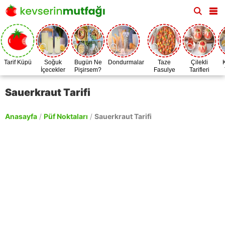
Tarif Küpü
Soğuk
Bugün Ne
Dondurmalar
Taze
Çilekli
İçecekler
Pişirsem?
Fasulye
Tarifleri
Zamanı
Sauerkraut Tarifi
Anasayfa
/
Püf Noktaları
/
Sauerkraut Tarifi