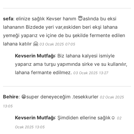
sefa
:
elinize sağlık Kevser hanım 😇aslında bu eksi
lahananın Bizdede yeri var,eskiden beri ekşi lahana
yemeği yaparız ve içine de bu şekilde fermente edilen
lahana katılır 🤗
03 Ocak 2025
07:05
Kevserin Mutfağı
:
Biz lahana kalyesi ismiyle
yaparız ama turşu yapımında sirke ve su kullanılır,
lahana fermante edilmez.
03 Ocak 2025
13:27
Behire
:
😁super deneyeceğim .tesekkurler
02 Ocak 2025
13:05
Kevserin Mutfağı
:
Şimdiden ellerine sağlık☺️
02
Ocak 2025
13:05