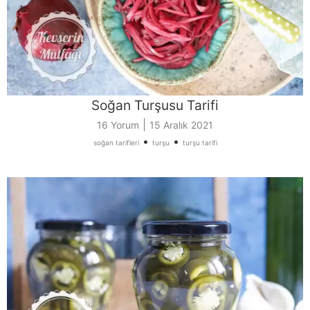
Soğan Turşusu Tarifi
|
16 Yorum
15 Aralık 2021
•
•
soğan tarifleri
turşu
turşu tarifi