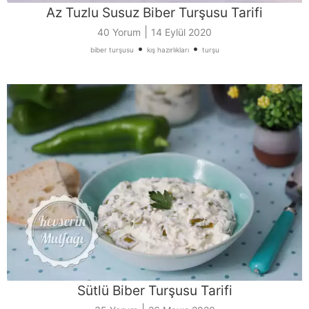
Az Tuzlu Susuz Biber Turşusu Tarifi
|
40 Yorum
14 Eylül 2020
•
•
biber turşusu
kış hazırlıkları
turşu
Sütlü Biber Turşusu Tarifi