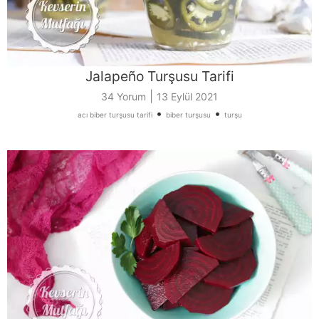
Jalapeño Turşusu Tarifi
|
34 Yorum
13 Eylül 2021
•
•
acı biber turşusu tarifi
biber turşusu
turşu