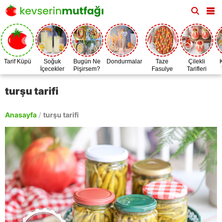
Tarif Küpü
Soğuk
Bugün Ne
Dondurmalar
Taze
Çilekli
İçecekler
Pişirsem?
Fasulye
Tarifleri
Zamanı
turşu tarifi
Anasayfa
/
turşu tarifi