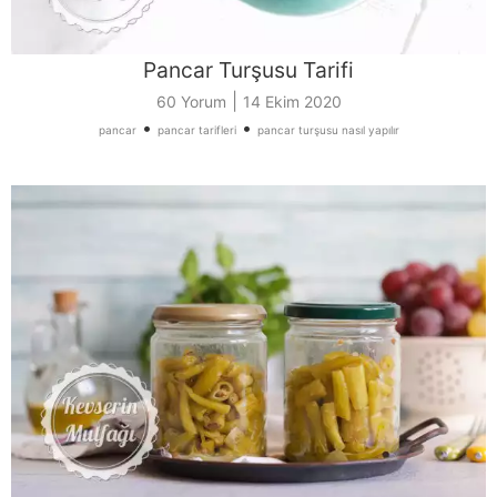
Pancar Turşusu Tarifi
|
60 Yorum
14 Ekim 2020
•
•
pancar
pancar tarifleri
pancar turşusu nasıl yapılır