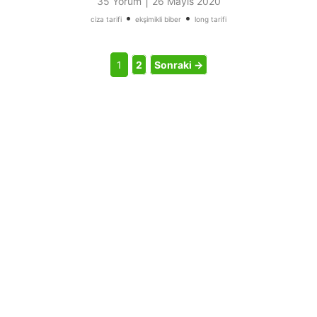
|
35 Yorum
26 Mayıs 2020
•
•
ciza tarifi
ekşimikli biber
long tarifi
1
2
Sonraki →