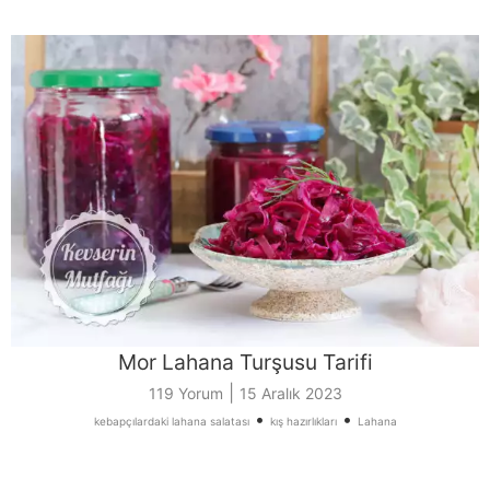
Mor Lahana Turşusu Tarifi
|
119 Yorum
15 Aralık 2023
•
•
kebapçılardaki lahana salatası
kış hazırlıkları
Lahana