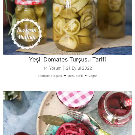
Yeşil Domates Turşusu Tarifi
|
14 Yorum
21 Eylül 2022
•
•
domates turşusu
turşu tarifi
vegan