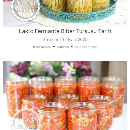
Lakto Fermante Biber Turşusu Tarifi
|
0 Yorum
17 Eylül 2025
•
•
biber turşusu
glutensiz
glutensiz tarifler