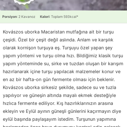
Porsiyon
: 2 Kavanoz
Kalori
: Toplam 593kcal*
Kovászos uborka Macaristan mutfağına ait bir turşu
çeşidi. Özel bir çeşit değil aslında. Anlam ve karşılık
olarak kornişon turşuya eş. Turşuyu özel yapan şey
yapım yöntemi ve turşu olma hızı. Bildiğimiz klasik turşu
yapım yönteminde su, sirke ve tuzdan oluşan bir karışım
hazırlanarak içine turşu yapılacak malzemeler konur ve
en az bir hafta-on gün fermente olması için beklenir.
Kovászos uborka sirkesiz şekilde, sadece su ve tuzla
yapılıyor ve güneşin altında mayalı ekmek desteğiyle
hızlıca fermente ediliyor. Kış hazırlıklarınızın arasına
ekleyin ve Eylül ayının güneşli günlerini kaçırmayın diye
eylül başında paylaşayım istedim. Turşunun yapımına
başlamadan önce hava durumunu kontrol edip gelecek