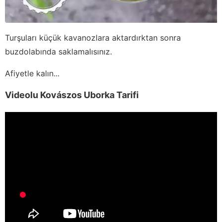
Turşuları küçük kavanozlara aktardırktan sonra
buzdolabında saklamalısınız.
Afiyetle kalın...
Videolu Kovászos Uborka Tarifi