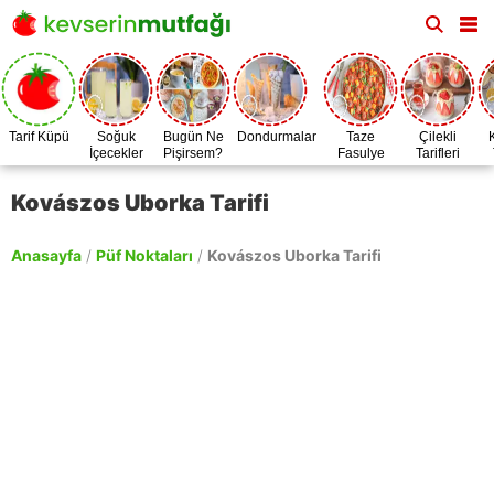
Tarif Küpü
Soğuk
Bugün Ne
Dondurmalar
Taze
Çilekli
İçecekler
Pişirsem?
Fasulye
Tarifleri
Zamanı
Kovászos Uborka Tarifi
Anasayfa
/
Püf Noktaları
/
Kovászos Uborka Tarifi