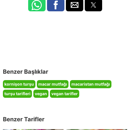
Benzer Başlıklar
kornişon turşu
macar mutfağı
macaristan mutfağı
turşu tarifleri
vegan
vegan tarifler
Benzer Tarifler