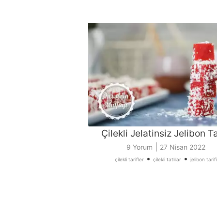
Çilekli Jelatinsiz Jelibon Ta
|
9 Yorum
27 Nisan 2022
•
•
çilekli tarifler
çilekli tatlılar
jelibon tarifi