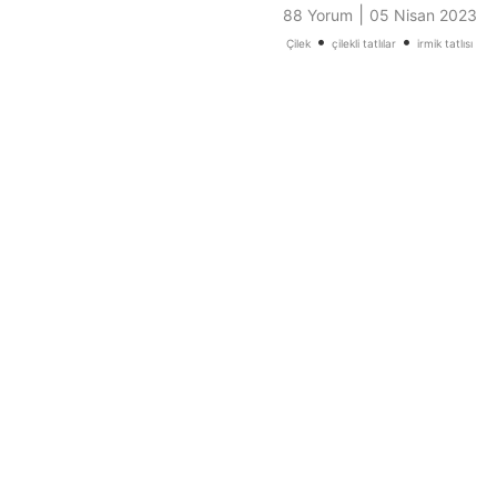
|
88 Yorum
05 Nisan 2023
•
•
Çilek
çilekli tatlılar
irmik tatlısı