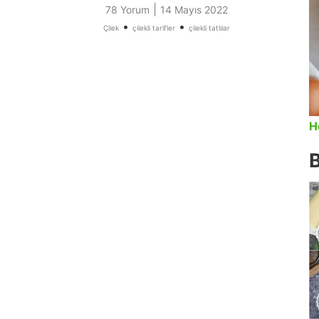
|
78 Yorum
14 Mayıs 2022
•
•
Çilek
çilekli tarifler
çilekli tatlılar
H