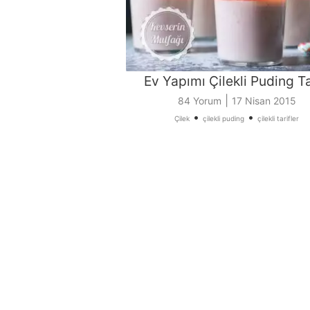
Ev Yapımı Çilekli Puding Ta
|
84 Yorum
17 Nisan 2015
•
•
Çilek
çilekli puding
çilekli tarifler