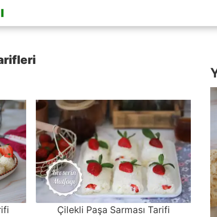
rifleri
Y
ifi
Çilekli Paşa Sarması Tarifi