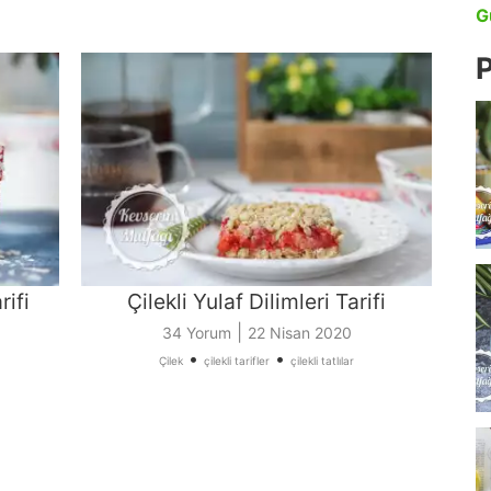
G
P
rifi
Çilekli Yulaf Dilimleri Tarifi
|
34 Yorum
22 Nisan 2020
•
•
Çilek
çilekli tarifler
çilekli tatlılar