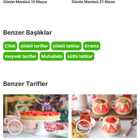
Günün Menüsü 10 Mayıs
Günün Menüsü 21 Nisan
Benzer Başlıklar
Çilek
çilekli tarifler
çilekli tatlılar
Krema
meyveli tarifler
Muhallebi
sütlü tatlılar
Benzer Tarifler