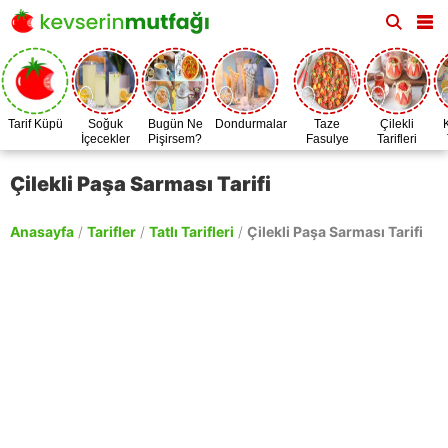
Tarif Küpü
Soğuk
Bugün Ne
Dondurmalar
Taze
Çilekli
İçecekler
Pişirsem?
Fasulye
Tarifleri
Zamanı
Çilekli Paşa Sarması Tarifi
Anasayfa
/
Tarifler
/
Tatlı Tarifleri
/
Çilekli Paşa Sarması Tarifi