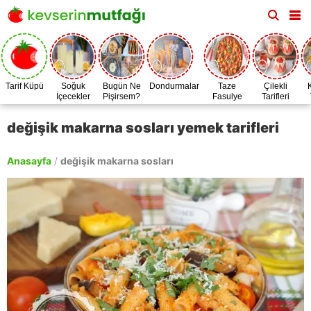
Tarif Küpü
Soğuk
Bugün Ne
Dondurmalar
Taze
Çilekli
İçecekler
Pişirsem?
Fasulye
Tarifleri
Zamanı
değişik makarna sosları yemek tarifleri
Anasayfa
/
değişik makarna sosları