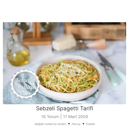
Sebzeli Spagetti Tarifi
|
16 Yorum
11 Mart 2009
•
•
değişik makarna sosları
Havuç
Kabak