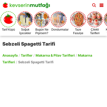
Tarif Küpü
Soğuk
Bugün Ne
Dondurmalar
Taze
Çilekli
İçecekler
Pişirsem?
Fasulye
Tarifleri
Zamanı
Sebzeli Spagetti Tarifi
Anasayfa
/
Tarifler
/
Makarna & Pilav Tarifleri
/
Makarna
Tarifleri
/
Sebzeli Spagetti Tarifi