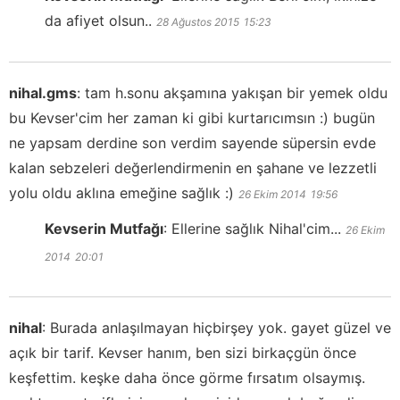
da afiyet olsun..
28 Ağustos 2015
15:23
nihal.gms
:
tam h.sonu akşamına yakışan bir yemek oldu
bu Kevser'cim her zaman ki gibi kurtarıcımsın :) bugün
ne yapsam derdine son verdim sayende süpersin evde
kalan sebzeleri değerlendirmenin en şahane ve lezzetli
yolu oldu aklına emeğine sağlık :)
26 Ekim 2014
19:56
Kevserin Mutfağı
:
Ellerine sağlık Nihal'cim...
26 Ekim
2014
20:01
nihal
:
Burada anlaşılmayan hiçbirşey yok. gayet güzel ve
açık bir tarif. Kevser hanım, ben sizi birkaçgün önce
keşfettim. keşke daha önce görme fırsatım olsaymış.