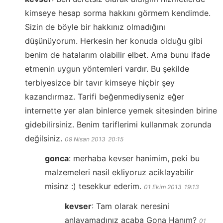
kimseye hesap sorma hakkını görmem kendimde.
Sizin de böyle bir hakkınız olmadığını
düşünüyorum. Herkesin her konuda olduğu gibi
benim de hatalarım olabilir elbet. Ama bunu ifade
etmenin uygun yöntemleri vardır. Bu şekilde
terbiyesizce bir tavır kimseye hiçbir şey
kazandırmaz. Tarifi beğenmediyseniz eğer
internette yer alan binlerce yemek sitesinden birine
gidebilirsiniz. Benim tariflerimi kullanmak zorunda
değilsiniz.
09 Nisan 2013
20:15
gonca
:
merhaba kevser hanimim, peki bu
malzemeleri nasil ekliyoruz aciklayabilir
misinz :) tesekkur ederim.
01 Ekim 2013
19:13
kevser
:
Tam olarak neresini
anlayamadınız acaba Gona Hanım?
01