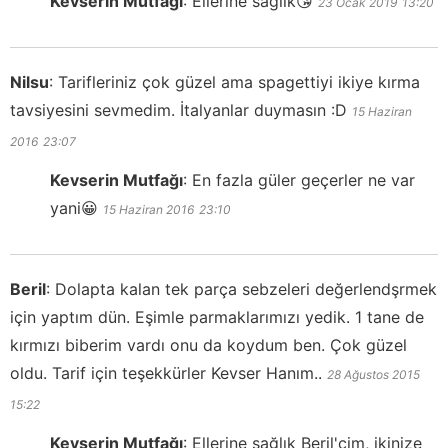
Kevserin Mutfağı
:
Ellerine sağlık😘
23 Ocak 2019
13:20
Nilsu
:
Tarifleriniz çok güzel ama spagettiyi ikiye kırma
tavsiyesini sevmedim. İtalyanlar duymasın :D
15 Haziran
2016
23:07
Kevserin Mutfağı
:
En fazla güler geçerler ne var
yani😀
15 Haziran 2016
23:10
Beril
:
Dolapta kalan tek parça sebzeleri değerlendşrmek
için yaptım dün. Eşimle parmaklarımızı yedik. 1 tane de
kırmızı biberim vardı onu da koydum ben. Çok güzel
oldu. Tarif için teşekkürler Kevser Hanım..
28 Ağustos 2015
15:22
Kevserin Mutfağı
:
Ellerine sağlık Beril'cim, ikinize