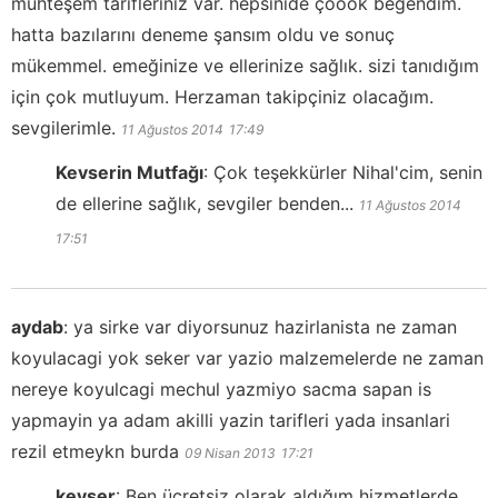
muhteşem tarifleriniz var. hepsinide çoook beğendim.
hatta bazılarını deneme şansım oldu ve sonuç
mükemmel. emeğinize ve ellerinize sağlık. sizi tanıdığım
için çok mutluyum. Herzaman takipçiniz olacağım.
sevgilerimle.
11 Ağustos 2014
17:49
Kevserin Mutfağı
:
Çok teşekkürler Nihal'cim, senin
de ellerine sağlık, sevgiler benden...
11 Ağustos 2014
17:51
aydab
:
ya sirke var diyorsunuz hazirlanista ne zaman
koyulacagi yok seker var yazio malzemelerde ne zaman
nereye koyulcagi mechul yazmiyo sacma sapan is
yapmayin ya adam akilli yazin tarifleri yada insanlari
rezil etmeykn burda
09 Nisan 2013
17:21
kevser
:
Ben ücretsiz olarak aldığım hizmetlerde