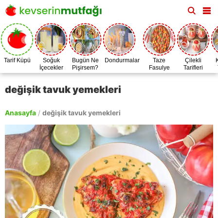
Tarif Küpü
Soğuk
Bugün Ne
Dondurmalar
Taze
Çilekli
İçecekler
Pişirsem?
Fasulye
Tarifleri
Zamanı
değişik tavuk yemekleri
Anasayfa
/
değişik tavuk yemekleri