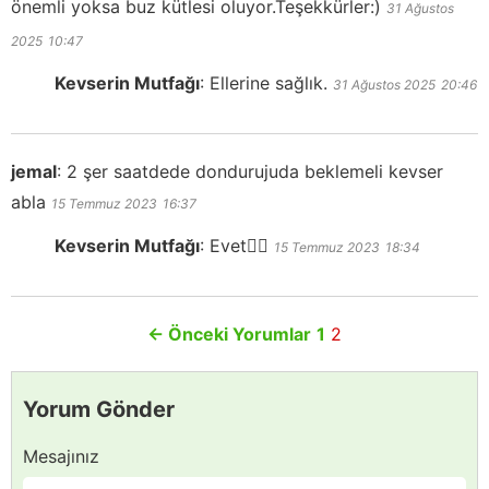
önemli yoksa buz kütlesi oluyor.Teşekkürler:)
31 Ağustos
2025
10:47
Kevserin Mutfağı
:
Ellerine sağlık.
31 Ağustos 2025
20:46
jemal
:
2 şer saatdede dondurujuda beklemeli kevser
abla
15 Temmuz 2023
16:37
Kevserin Mutfağı
:
Evet👍🏻
15 Temmuz 2023
18:34
←
Önceki Yorumlar
1
2
Yorum Gönder
Mesajınız