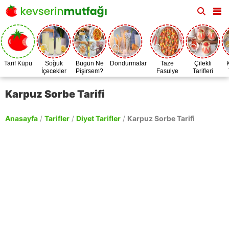
Tarif Küpü
Soğuk
Bugün Ne
Dondurmalar
Taze
Çilekli
İçecekler
Pişirsem?
Fasulye
Tarifleri
Zamanı
Karpuz Sorbe Tarifi
Anasayfa
/
Tarifler
/
Diyet Tarifler
/
Karpuz Sorbe Tarifi