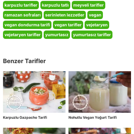
karpuzlu tarifler
karpuzlu tatlı
meyveli tarifler
ramazan sofraları
serinleten lezzetler
vegan
vegan dondurma tarifi
vegan tarifler
vejetaryen
vejetaryen tarifler
yumurtasız
yumurtasız tarifler
Benzer Tarifler
Karpuzlu Gazpacho Tarifi
Nohutlu Vegan Yoğurt Tarifi