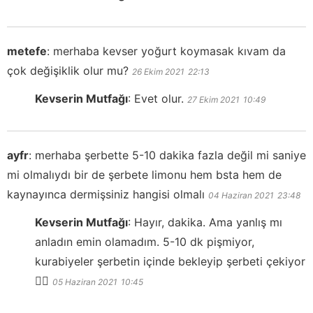
metefe
:
merhaba kevser yoğurt koymasak kıvam da
çok değişiklik olur mu?
26 Ekim 2021
22:13
Kevserin Mutfağı
:
Evet olur.
27 Ekim 2021
10:49
ayfr
:
merhaba şerbette 5-10 dakika fazla değil mi saniye
mi olmalıydı bir de şerbete limonu hem bsta hem de
kaynayınca dermişsiniz hangisi olmalı
04 Haziran 2021
23:48
Kevserin Mutfağı
:
Hayır, dakika. Ama yanlış mı
anladın emin olamadım. 5-10 dk pişmiyor,
kurabiyeler şerbetin içinde bekleyip şerbeti çekiyor
👍🏻
05 Haziran 2021
10:45