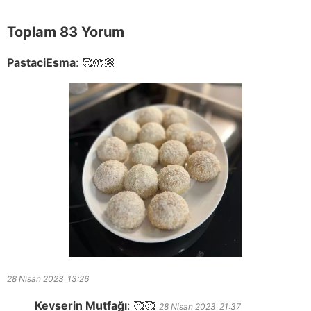
Toplam 83 Yorum
PastaciEsma
:
🥰🤲🏽
28 Nisan 2023
13:26
Kevserin Mutfağı
:
🥰🥰
28 Nisan 2023
21:37