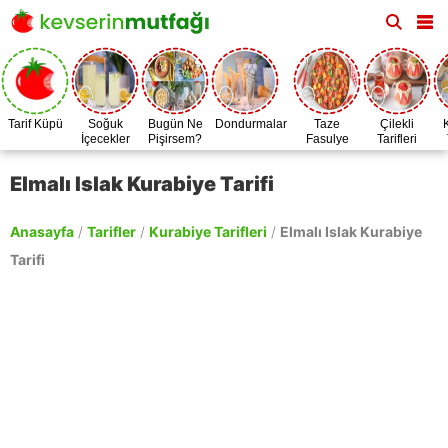
Tarif Küpü
Soğuk
Bugün Ne
Dondurmalar
Taze
Çilekli
İçecekler
Pişirsem?
Fasulye
Tarifleri
Zamanı
Elmalı Islak Kurabiye Tarifi
Anasayfa
/
Tarifler
/
Kurabiye Tarifleri
/
Elmalı Islak Kurabiye
Tarifi