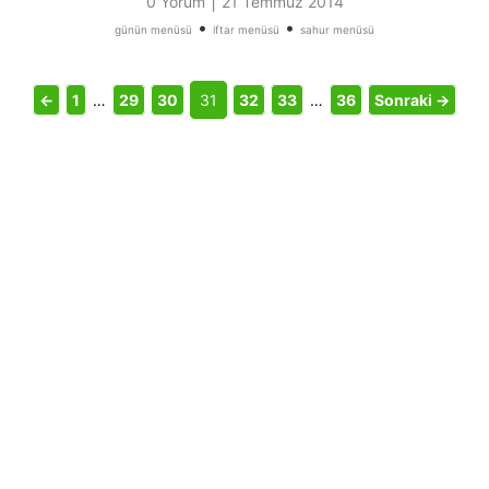
|
0 Yorum
21 Temmuz 2014
•
•
günün menüsü
iftar menüsü
sahur menüsü
←
1
…
29
30
31
32
33
…
36
Sonraki →