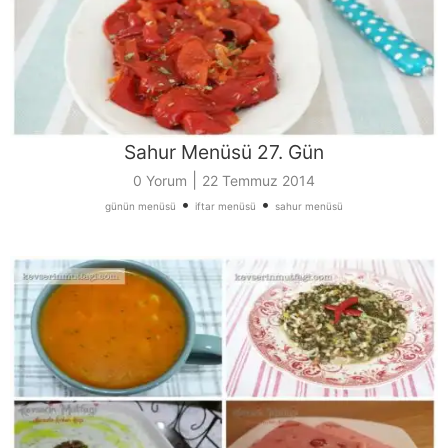
Sahur Menüsü 27. Gün
|
0 Yorum
22 Temmuz 2014
•
•
günün menüsü
iftar menüsü
sahur menüsü