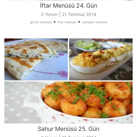
İftar Menüsü 24. Gün
|
0 Yorum
21 Temmuz 2014
•
•
günün menüsü
iftar menüsü
ramazan menüsü
Sahur Menüsü 25. Gün