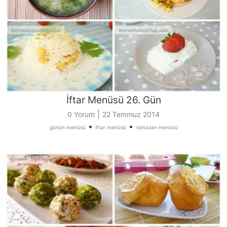
İftar Menüsü 26. Gün
|
0 Yorum
22 Temmuz 2014
•
•
günün menüsü
iftar menüsü
ramazan menüsü