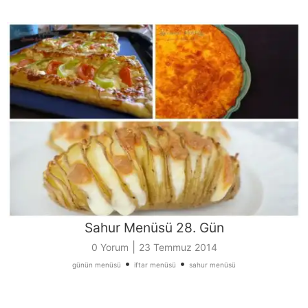
Sahur Menüsü 28. Gün
|
0 Yorum
23 Temmuz 2014
•
•
günün menüsü
iftar menüsü
sahur menüsü