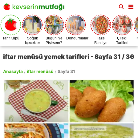
Tarif Küpü
Soğuk
Bugün Ne
Dondurmalar
Taze
Çilekli
İçecekler
Pişirsem?
Fasulye
Tarifleri
Zamanı
iftar menüsü yemek tarifleri - Sayfa 31 / 36
Anasayfa
/
iftar menüsü
/
Sayfa 31