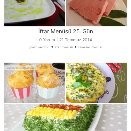
İftar Menüsü 25. Gün
|
0 Yorum
21 Temmuz 2014
•
•
günün menüsü
iftar menüsü
ramazan menüsü