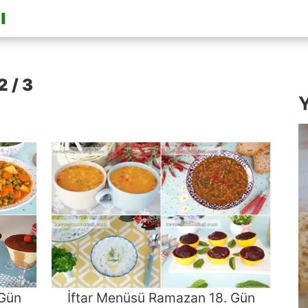
2 / 3
Y
 Gün
İftar Menüsü Ramazan 18. Gün