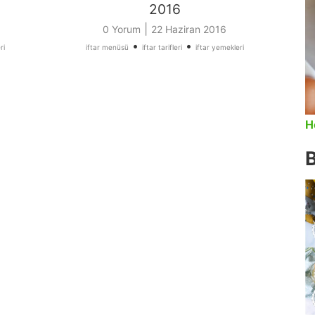
2016
|
0 Yorum
22 Haziran 2016
•
•
ri
iftar menüsü
iftar tarifleri
iftar yemekleri
H