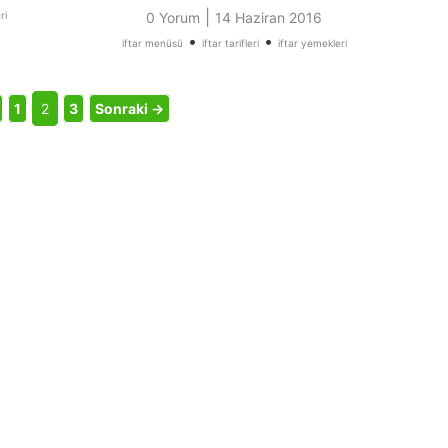
|
ri
0 Yorum
14 Haziran 2016
•
•
iftar menüsü
iftar tarifleri
iftar yemekleri
1
2
3
Sonraki →