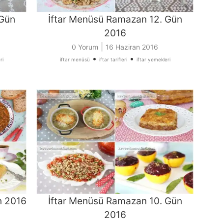
 Gün
İftar Menüsü Ramazan 12. Gün
2016
|
0 Yorum
16 Haziran 2016
•
•
ri
iftar menüsü
iftar tarifleri
iftar yemekleri
n 2016
İftar Menüsü Ramazan 10. Gün
2016