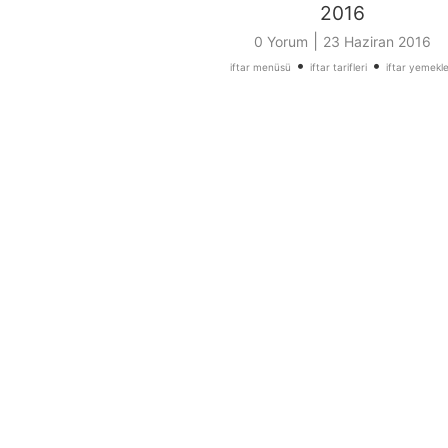
2016
|
0 Yorum
23 Haziran 2016
•
•
iftar menüsü
iftar tarifleri
iftar yemekle