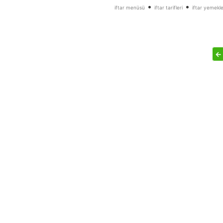
•
•
iftar menüsü
iftar tarifleri
iftar yemekle
←