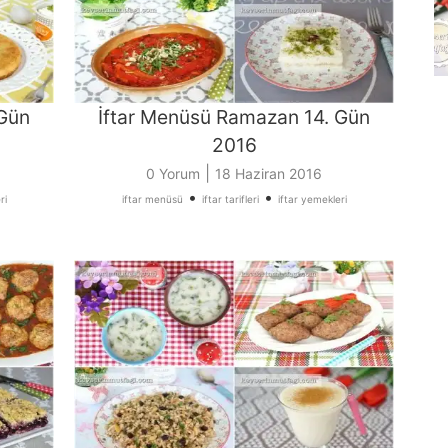
 Gün
İftar Menüsü Ramazan 14. Gün
2016
|
0 Yorum
18 Haziran 2016
•
•
ri
iftar menüsü
iftar tarifleri
iftar yemekleri