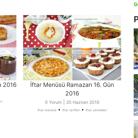
G
P
n 2016
İftar Menüsü Ramazan 16. Gün
2016
|
ri
0 Yorum
20 Haziran 2016
•
•
iftar menüsü
iftar tarifleri
iftar yemekleri