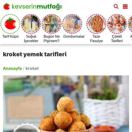
Tarif Küpü
Soğuk
Bugün Ne
Dondurmalar
Taze
Çilekli
İçecekler
Pişirsem?
Fasulye
Tarifleri
Zamanı
kroket yemek tarifleri
Anasayfa
/
kroket