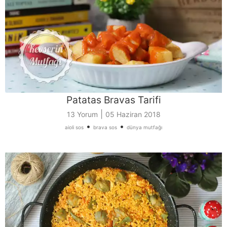
Patatas Bravas Tarifi
|
13 Yorum
05 Haziran 2018
•
•
aioli sos
brava sos
dünya mutfağı