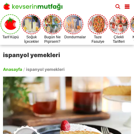
Tarif Küpü
Soğuk
Bugün Ne
Dondurmalar
Taze
Çilekli
İçecekler
Pişirsem?
Fasulye
Tarifleri
Zamanı
ispanyol yemekleri
Anasayfa
/
ispanyol yemekleri