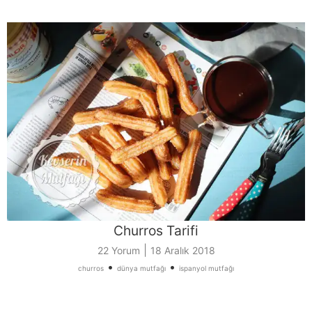
Churros Tarifi
|
22 Yorum
18 Aralık 2018
•
•
churros
dünya mutfağı
ispanyol mutfağı