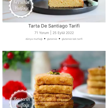
Tarta De Santiago Tarifi
|
71 Yorum
25 Eylül 2022
•
•
dünya mutfağı
glutensiz
glutensiz kek tarifi