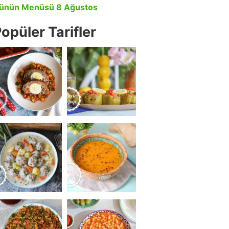
ünün Menüsü 8 Ağustos
opüler Tarifler