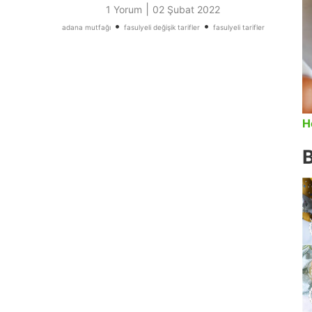
|
1 Yorum
02 Şubat 2022
•
•
adana mutfağı
fasulyeli değişik tarifler
fasulyeli tarifler
H