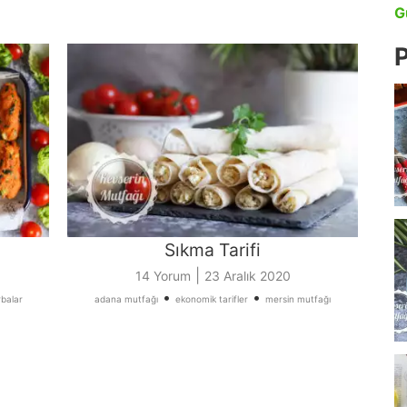
G
P
Sıkma Tarifi
|
14 Yorum
23 Aralık 2020
•
•
balar
adana mutfağı
ekonomik tarifler
mersin mutfağı