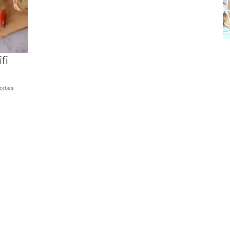
fi
orbası