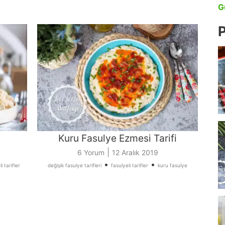
G
P
Kuru Fasulye Ezmesi Tarifi
|
6 Yorum
12 Aralık 2019
•
•
i tarifler
değişik fasulye tarifleri
fasulyeli tarifler
kuru fasulye