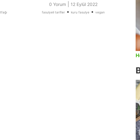
|
0 Yorum
12 Eylül 2022
•
•
tfağı
fasulyeli tarifler
kuru fasulye
vegan
H