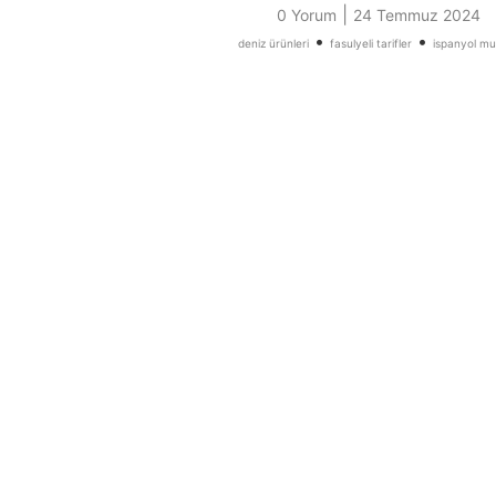
|
0 Yorum
24 Temmuz 2024
•
•
deniz ürünleri
fasulyeli tarifler
ispanyol mu