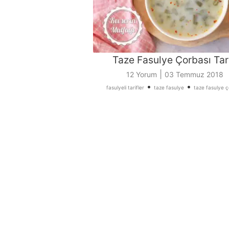
Taze Fasulye Çorbası Tari
|
12 Yorum
03 Temmuz 2018
•
•
fasulyeli tarifler
taze fasulye
taze fasulye ç