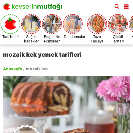
Tarif Küpü
Soğuk
Bugün Ne
Dondurmalar
Taze
Çilekli
İçecekler
Pişirsem?
Fasulye
Tarifleri
Zamanı
mozaik kek yemek tarifleri
Anasayfa
/
mozaik kek