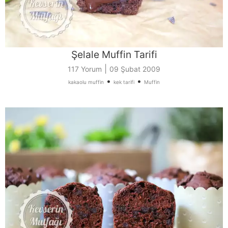
Şelale Muffin Tarifi
|
117 Yorum
09 Şubat 2009
•
•
kakaolu muffin
kek tarifi
Muffin