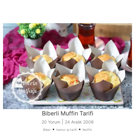
Biberli Muffin Tarifi
|
20 Yorum
24 Aralık 2008
•
•
Biber
hamur işi tarifi
Muffin