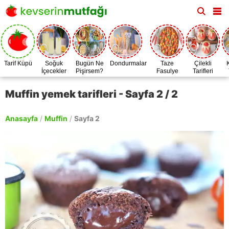
Tarif Küpü
Soğuk
Bugün Ne
Dondurmalar
Taze
Çilekli
İçecekler
Pişirsem?
Fasulye
Tarifleri
Zamanı
Muffin yemek tarifleri - Sayfa 2 / 2
Anasayfa
/
Muffin
/
Sayfa 2