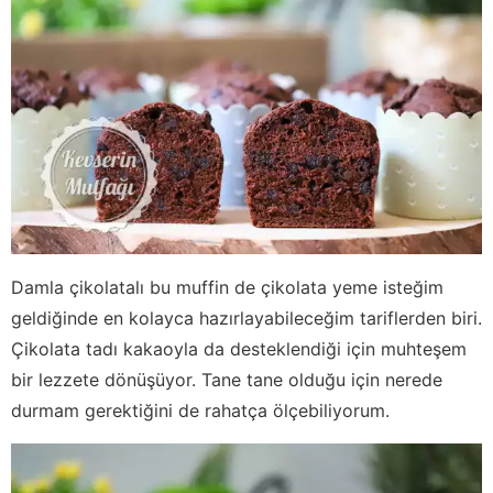
Damla çikolatalı bu muffin de çikolata yeme isteğim
geldiğinde en kolayca hazırlayabileceğim tariflerden biri.
Çikolata tadı kakaoyla da desteklendiği için muhteşem
bir lezzete dönüşüyor. Tane tane olduğu için nerede
durmam gerektiğini de rahatça ölçebiliyorum.