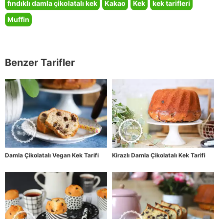
fındıklı damla çikolatalı kek
Kakao
Kek
kek tarifleri
Muffin
Benzer Tarifler
Damla Çikolatalı Vegan Kek Tarifi
Kirazlı Damla Çikolatalı Kek Tarifi