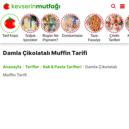
Tarif Küpü
Soğuk
Bugün Ne
Dondurmalar
Taze
Çilekli
İçecekler
Pişirsem?
Fasulye
Tarifleri
Zamanı
Damla Çikolatalı Muffin Tarifi
Anasayfa
/
Tarifler
/
Kek & Pasta Tarifleri
/
Damla Çikolatalı
Muffin Tarifi