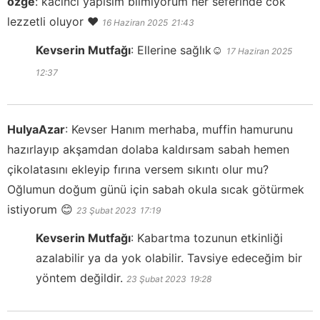
özge
:
kacinci yapisim bilmiyorum her seferinde cok
lezzetli oluyor ❤️
16 Haziran 2025
21:43
Kevserin Mutfağı
:
Ellerine sağlık☺️
17 Haziran 2025
12:37
HulyaAzar
:
Kevser Hanım merhaba, muffin hamurunu
hazırlayıp akşamdan dolaba kaldırsam sabah hemen
çikolatasını ekleyip fırına versem sıkıntı olur mu?
Oğlumun doğum günü için sabah okula sıcak götürmek
istiyorum 😊
23 Şubat 2023
17:19
Kevserin Mutfağı
:
Kabartma tozunun etkinliği
azalabilir ya da yok olabilir. Tavsiye edeceğim bir
yöntem değildir.
23 Şubat 2023
19:28