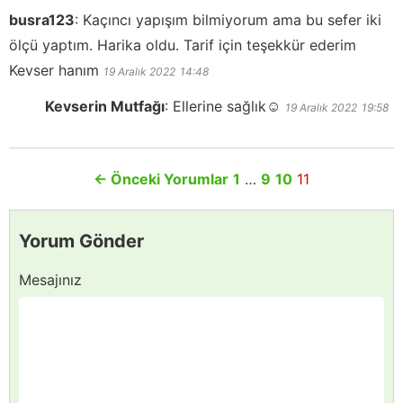
busra123
:
Kaçıncı yapışım bilmiyorum ama bu sefer iki
ölçü yaptım. Harika oldu. Tarif için teşekkür ederim
Kevser hanım
19 Aralık 2022
14:48
Kevserin Mutfağı
:
Ellerine sağlık☺️
19 Aralık 2022
19:58
←
Önceki Yorumlar
1
…
9
10
11
Yorum Gönder
Mesajınız