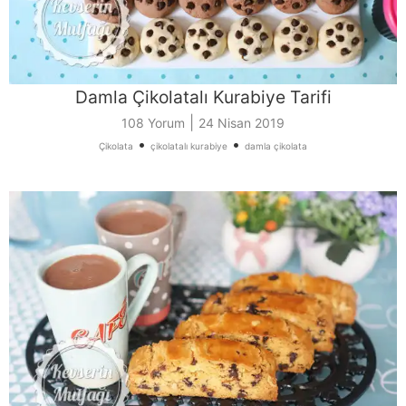
Damla Çikolatalı Kurabiye Tarifi
|
108 Yorum
24 Nisan 2019
•
•
Çikolata
çikolatalı kurabiye
damla çikolata