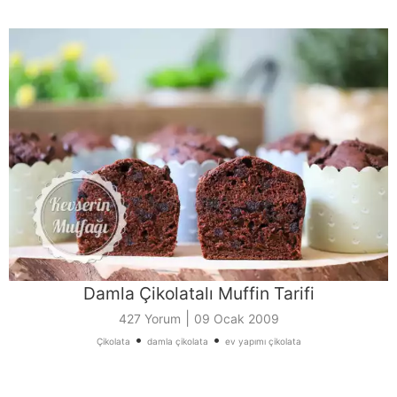
Damla Çikolatalı Muffin Tarifi
|
427 Yorum
09 Ocak 2009
•
•
Çikolata
damla çikolata
ev yapımı çikolata