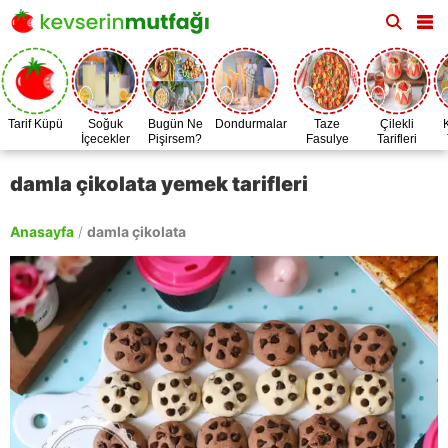
Tarif Küpü
Soğuk
Bugün Ne
Dondurmalar
Taze
Çilekli
İçecekler
Pişirsem?
Fasulye
Tarifleri
Zamanı
damla çikolata yemek tarifleri
Anasayfa
/
damla çikolata