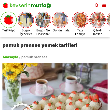
Tarif Küpü
Soğuk
Bugün Ne
Dondurmalar
Taze
Çilekli
İçecekler
Pişirsem?
Fasulye
Tarifleri
Zamanı
pamuk prenses yemek tarifleri
Anasayfa
/
pamuk prenses