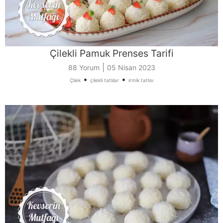
Çilekli Pamuk Prenses Tarifi
|
88 Yorum
05 Nisan 2023
•
•
Çilek
çilekli tatlılar
irmik tatlısı