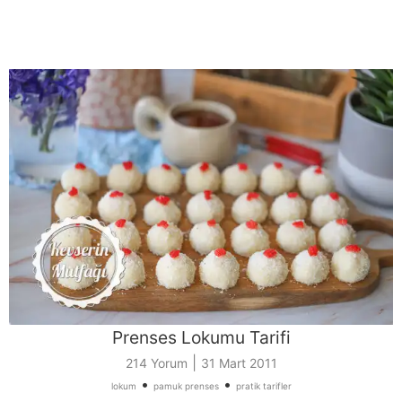
Prenses Lokumu Tarifi
|
214 Yorum
31 Mart 2011
•
•
lokum
pamuk prenses
pratik tarifler