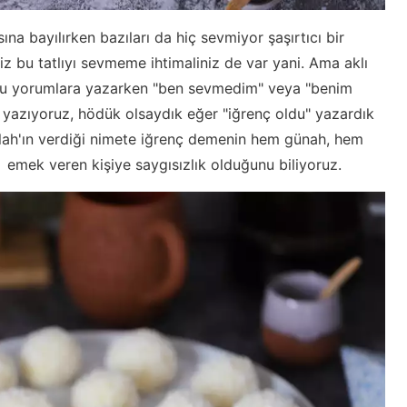
ına bayılırken bazıları da hiç sevmiyor şaşırtıcı bir
 bu tatlıyı sevmeme ihtimaliniz de var yani. Ama aklı
nu yorumlara yazarken "ben sevmedim" veya "benim
yazıyoruz, hödük olsaydık eğer "iğrenç oldu" yazardık
llah'ın verdiği nimete iğrenç demenin hem günah, hem
emek veren kişiye saygısızlık olduğunu biliyoruz.