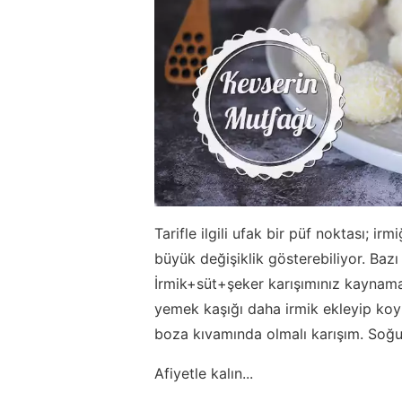
Tarifle ilgili ufak bir püf noktası;
büyük değişiklik gösterebiliyor. Bazı
İrmik+süt+şeker karışımınız kaynam
yemek kaşığı daha irmik ekleyip koyu
boza kıvamında olmalı karışım. Soğu
Afiyetle kalın...