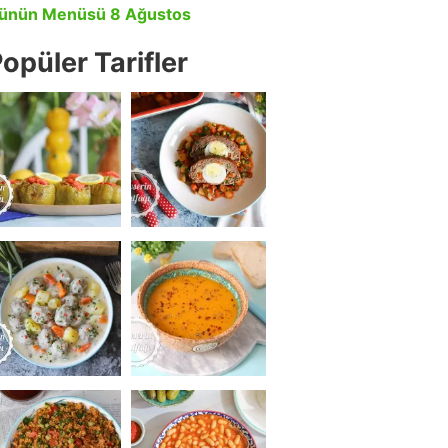
ünün Menüsü 8 Ağustos
opüler Tarifler