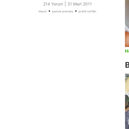
|
214 Yorum
31 Mart 2011
•
•
lokum
pamuk prenses
pratik tarifler
H