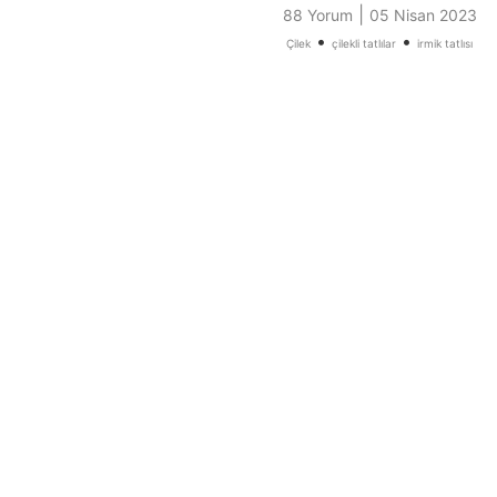
|
88 Yorum
05 Nisan 2023
•
•
Çilek
çilekli tatlılar
irmik tatlısı