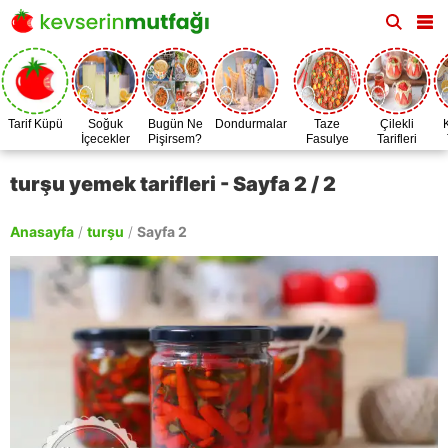
Tarif Küpü
Soğuk
Bugün Ne
Dondurmalar
Taze
Çilekli
İçecekler
Pişirsem?
Fasulye
Tarifleri
Zamanı
turşu yemek tarifleri - Sayfa 2 / 2
Anasayfa
/
turşu
/
Sayfa 2