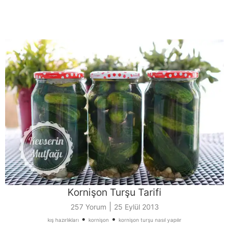
Kornişon Turşu Tarifi
|
257 Yorum
25 Eylül 2013
•
•
kış hazırlıkları
kornişon
kornişon turşu nasıl yapılır