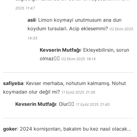
2025
11:47
asli
:
Limon koymayi unutmusum ana dun
koydum tursulari. Acip eklesemmi?
02 Ekim 2025
14:35
Kevserin Mutfağı
:
Ekleyebilirsin, sorun
olmaz👍🏻
02 Ekim 2025
18:14
safiyeba
:
Kevser merhaba, nohutum kalmamış. Nohut
koymadan olur değil mi?
11 Eylül 2025
21:36
Kevserin Mutfağı
:
Olur👍🏻
11 Eylül 2025
21:40
goker
:
2024 kornişonları, bakalım bu kez nasıl olacak…