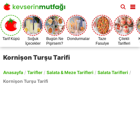
Tarif Küpü
Soğuk
Bugün Ne
Dondurmalar
Taze
Çilekli
İçecekler
Pişirsem?
Fasulye
Tarifleri
Zamanı
Kornişon Turşu Tarifi
Anasayfa
/
Tarifler
/
Salata & Meze Tarifleri
/
Salata Tarifleri
/
Kornişon Turşu Tarifi