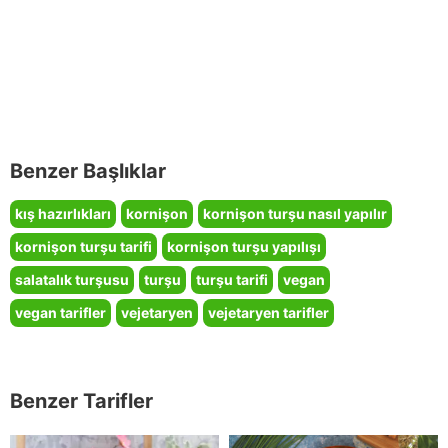
Benzer Başlıklar
kış hazırlıkları
kornişon
kornişon turşu nasıl yapılır
kornişon turşu tarifi
kornişon turşu yapılışı
salatalık turşusu
turşu
turşu tarifi
vegan
vegan tarifler
vejetaryen
vejetaryen tarifler
Benzer Tarifler