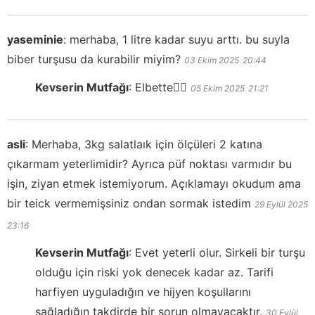
yaseminie
:
merhaba, 1 litre kadar suyu arttı. bu suyla
biber turşusu da kurabilir miyim?
03 Ekim 2025
20:44
Kevserin Mutfağı
:
Elbette👍🏻
05 Ekim 2025
21:21
asli
:
Merhaba, 3kg salatlaık için ölçüleri 2 katına
çıkarmam yeterlimidir? Ayrıca püf noktası varmıdır bu
işin, ziyan etmek istemiyorum. Açıklamayı okudum ama
bir teick vermemişsiniz ondan sormak istedim
29 Eylül 2025
23:16
Kevserin Mutfağı
:
Evet yeterli olur. Sirkeli bir turşu
olduğu için riski yok denecek kadar az. Tarifi
harfiyen uyguladığın ve hijyen koşullarını
sağladığın takdirde bir sorun olmayacaktır.
30 Eylül