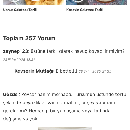
Nohut Salatası Tarifi
Kereviz Salatası Tarifi
Toplam 257 Yorum
zeynep123
:
üstüne farklı olarak havuç koyabilir miyim?
28 Ekim 2025
18:36
Kevserin Mutfağı
:
Elbette👍🏻
28 Ekim 2025
21:35
Gözde
:
Kevser hanım merhaba. Turşumun üstünde tortu
şeklinde beyazlıklar var, normal mi, birşey yapmam
gerekir mi? Herhangi bir yumuşama veya tadında
değişme vs yok.