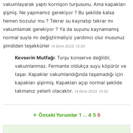
vakumlayarak yaptı kornişon turşusunu. Ama kapakları
şişmiş. Ne yapmamız gerekiyor ? Bu şekilde kalsa
hemen bozulur mu ? Tekrar su kaynatıp tekrar mı
vakumlamak gerekiyor ? Ya da suyunu kaynamamış
normal suyla mı değiştirmeliyiz yardımcı olur musunuz
şimdiden teşekkürler
14 Ekim 2023
13:35
Kevserin Mutfağı
:
Turşu konserve değildir,
vakumlanmaz. Fermante oldukça suyu köpürür ve
taşar. Kapaklar vakumlandığında taşamadığı için
kapakları şişirmiş. Kapakları açıp normal şekilde
takmanız yeterli olacaktır.
14 Ekim 2023
13:42
←
Önceki Yorumlar
1
…
4
5
6