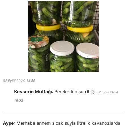
02 Eylül 2024
14:55
Kevserin Mutfağı
:
Bereketli olsun🙏🏻
02 Eylül 2024
16:03
Ayşe
:
Merhaba annem sıcak suyla litrelik kavanozlarda