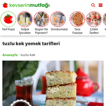
Tarif Küpü
Soğuk
Bugün Ne
Dondurmalar
Taze
Çilekli
İçecekler
Pişirsem?
Fasulye
Tarifleri
Zamanı
tuzlu kek yemek tarifleri
Anasayfa
/
tuzlu kek