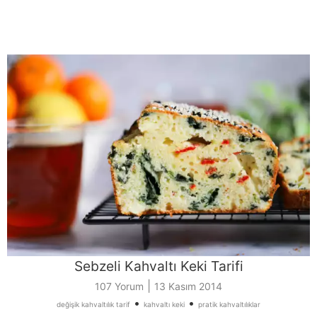
Sebzeli Kahvaltı Keki Tarifi
|
107 Yorum
13 Kasım 2014
•
•
değişik kahvaltılık tarif
kahvaltı keki
pratik kahvaltılıklar