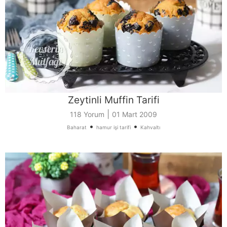
Zeytinli Muffin Tarifi
|
118 Yorum
01 Mart 2009
•
•
Baharat
hamur işi tarifi
Kahvaltı