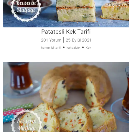
Patatesli Kek Tarifi
|
201 Yorum
25 Eylül 2021
•
•
hamur işi tarifi
kahvaltılık
Kek