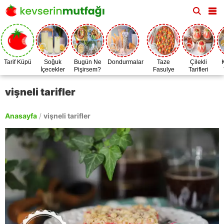
Tarif Küpü
Soğuk
Bugün Ne
Dondurmalar
Taze
Çilekli
İçecekler
Pişirsem?
Fasulye
Tarifleri
Zamanı
vişneli tarifler
Anasayfa
/
vişneli tarifler