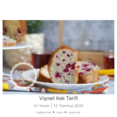
Vişneli Kek Tarifi
|
41 Yorum
15 Temmuz 2020
•
•
bademli kek
Vişne
vişneli kek