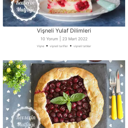
Vişneli Yulaf Dilimleri
|
10 Yorum
23 Mart 2022
•
•
Vişne
vişneli tarifler
vişneli tatlılar