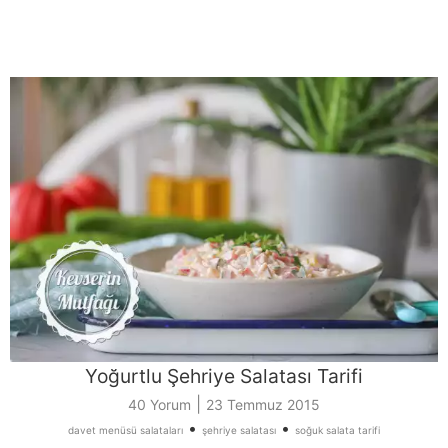
Yoğurtlu Şehriye Salatası Tarifi
|
40 Yorum
23 Temmuz 2015
•
•
davet menüsü salataları
şehriye salatası
soğuk salata tarifi