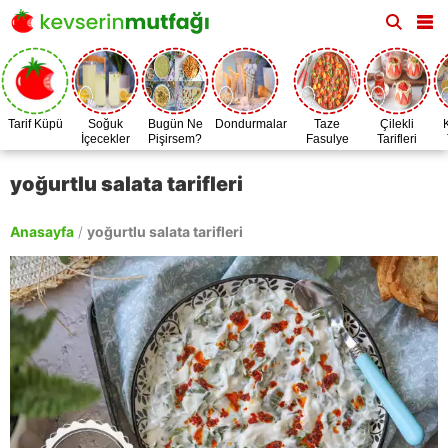
Tarif Küpü
Soğuk
Bugün Ne
Dondurmalar
Taze
Çilekli
İçecekler
Pişirsem?
Fasulye
Tarifleri
Zamanı
yoğurtlu salata tarifleri
Anasayfa
/
yoğurtlu salata tarifleri