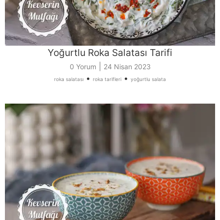
Yoğurtlu Roka Salatası Tarifi
|
0 Yorum
24 Nisan 2023
•
•
roka salatası
roka tarifleri
yoğurtlu salata