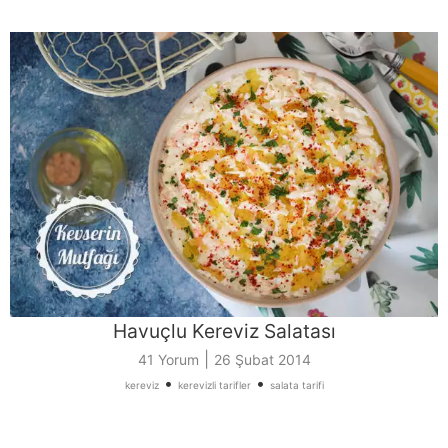
Havuçlu Kereviz Salatası
|
41 Yorum
26 Şubat 2014
•
•
kereviz
kerevizli tarifler
salata tarifi