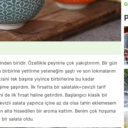
G
P
den biridir. Özellikle peynirle çok yakıştırırım. Bir gün
birbirine yettirme yeteneğim şaştı ve son lokmalarım
isini tek başına yiyince birbirlerine bu kadar
me şaşırdım. İlk fırsatta bir salatalık+cevizli tarif
e ilk fırsat haline getirdim. Başlangıcı klasik bir
 Cevizli salata yapınca içine az da olsa tahin eklemesem
ttan alta hissedilen bir aroma kattım. Benim çok hoşuma
bir salata oldu.