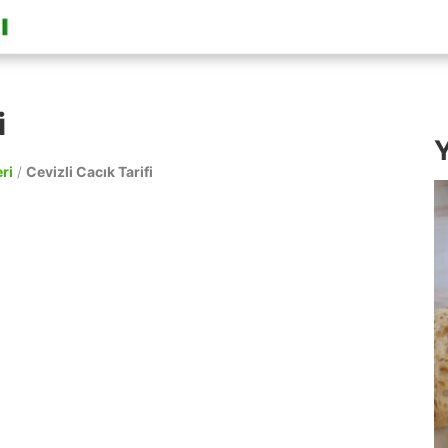
i
Y
ri
/
Cevizli Cacık Tarifi