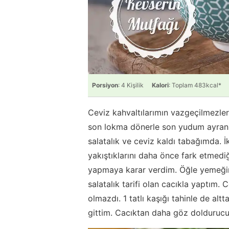
Porsiyon
: 4 Kişilik
Kalori
: Toplam 483kcal*
Ceviz kahvaltılarımın vazgeçilmezlerin
son lokma dönerle son yudum ayranı 
salatalık ve ceviz kaldı tabağımda. İk
yakıştıklarını daha önce fark etmediği
yapmaya karar verdim. Öğle yemeğini d
salatalık tarifi olan cacıkla yaptım.
olmazdı. 1 tatlı kaşığı tahinle de al
gittim. Cacıktan daha göz doldurucu 