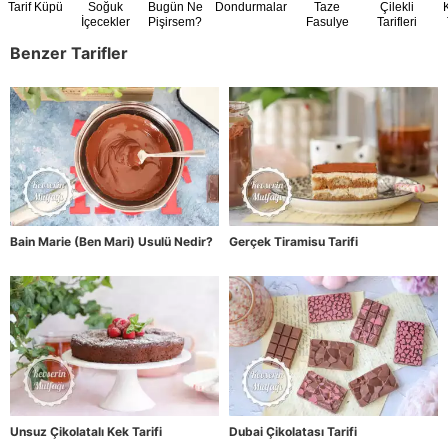
Tarif Küpü
Soğuk
Bugün Ne
Dondurmalar
Taze
Çilekli
İçecekler
Pişirsem?
Fasulye
Tarifleri
Zamanı
Benzer Tarifler
Bain Marie (Ben Mari) Usulü Nedir?
Gerçek Tiramisu Tarifi
Unsuz Çikolatalı Kek Tarifi
Dubai Çikolatası Tarifi