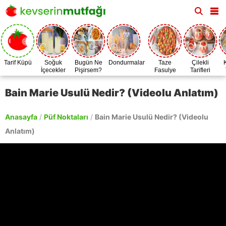
Tarif Küpü
Soğuk
Bugün Ne
Dondurmalar
Taze
Çilekli
İçecekler
Pişirsem?
Fasulye
Tarifleri
Zamanı
Bain Marie Usulü Nedir? (Videolu Anlatım)
Anasayfa
/
Püf Noktaları
/
Bain Marie Usulü Nedir? (Videolu
Anlatım)