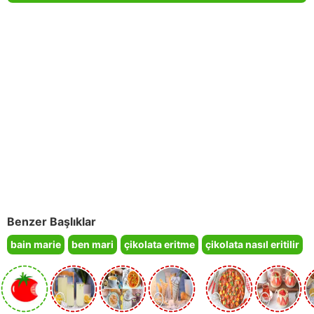
Benzer Başlıklar
bain marie
ben mari
çikolata eritme
çikolata nasıl eritilir