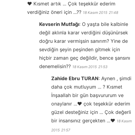
❤️ Kısmet artık ... Çok teşekkür ederim
verdiğiniz öneri için ...??
18 Kasım 2015
21:48
Kevserin Mutfağı
:
O yaşta bile kalbinle
değil aklınla karar verdiğini düşünürsek
doğru karar vermişsin sanırım? Yine de
sevdiğin şeyin peşinden gitmek için
hiçbir zaman geç değildir, bence şansını
denemelisin??
18 Kasım 2015
21:53
Zahide Ebru TURAN
:
Aynen , şimdi
daha çok mutluyum ... ? Kısmet
İnşaallah bir gün başvururum ve
onaylanır ...❤️ çok teşekkür ederim
güzel desteğiniz için ... Çok değerli
bir insansınız gerçekten ...❤️
18 Kasım
2015
21:57