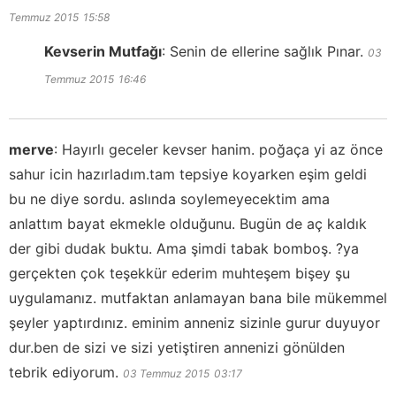
Temmuz 2015
15:58
Kevserin Mutfağı
:
Senin de ellerine sağlık Pınar.
03
Temmuz 2015
16:46
merve
:
Hayırlı geceler kevser hanim. poğaça yi az önce
sahur icin hazırladım.tam tepsiye koyarken eşim geldi
bu ne diye sordu. aslında soylemeyecektim ama
anlattım bayat ekmekle olduğunu. Bugün de aç kaldık
der gibi dudak buktu. Ama şimdi tabak bomboş. ?ya
gerçekten çok teşekkür ederim muhteşem bişey şu
uygulamanız. mutfaktan anlamayan bana bile mükemmel
şeyler yaptırdınız. eminim anneniz sizinle gurur duyuyor
dur.ben de sizi ve sizi yetiştiren annenizi gönülden
tebrik ediyorum.
03 Temmuz 2015
03:17