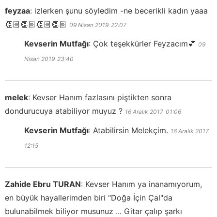
feyzaa
:
izlerken şunu söyledim -ne becerikli kadın yaaa
👏🏻👏🏻👏🏻👏🏻
09 Nisan 2019
22:07
Kevserin Mutfağı
:
Çok teşekkürler Feyzacım💕
09
Nisan 2019
23:40
melek
:
Kevser Hanım fazlasını piştikten sonra
dondurucuya atabiliyor muyuz ?
16 Aralık 2017
01:06
Kevserin Mutfağı
:
Atabilirsin Melekçim.
16 Aralık 2017
12:15
Zahide Ebru TURAN
:
Kevser Hanım ya inanamıyorum,
en büyük hayallerimden biri "Doğa İçin Çal"da
bulunabilmek biliyor musunuz ... Gitar çalıp şarkı