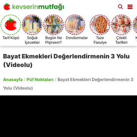
Tarif Küpü
Soğuk
Bugün Ne
Dondurmalar
Taze
Çilekli
İçecekler
Pişirsem?
Fasulye
Tarifleri
Zamanı
Bayat Ekmekleri Değerlendirmenin 3 Yolu
(Videolu)
Anasayfa
/
Püf Noktaları
/
Bayat Ekmekleri Değerlendirmenin 3
Yolu (Videolu)