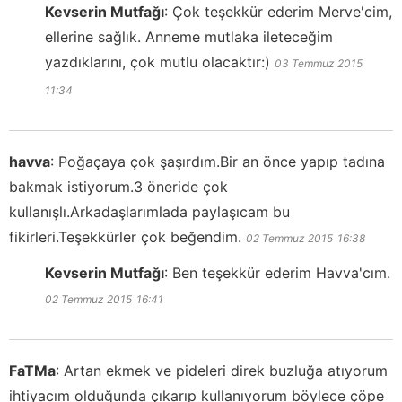
Kevserin Mutfağı
:
Çok teşekkür ederim Merve'cim,
ellerine sağlık. Anneme mutlaka ileteceğim
yazdıklarını, çok mutlu olacaktır:)
03 Temmuz 2015
11:34
havva
:
Poğaçaya çok şaşırdım.Bir an önce yapıp tadına
bakmak istiyorum.3 öneride çok
kullanışlı.Arkadaşlarımlada paylaşıcam bu
fikirleri.Teşekkürler çok beğendim.
02 Temmuz 2015
16:38
Kevserin Mutfağı
:
Ben teşekkür ederim Havva'cım.
02 Temmuz 2015
16:41
FaTMa
:
Artan ekmek ve pideleri direk buzluğa atıyorum
ihtiyacım olduğunda çıkarıp kullanıyorum böylece çöpe