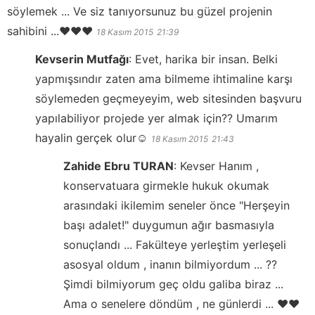
söylemek ... Ve siz tanıyorsunuz bu güzel projenin
sahibini ...❤️❤️❤️
18 Kasım 2015
21:39
Kevserin Mutfağı
:
Evet, harika bir insan. Belki
yapmışsındır zaten ama bilmeme ihtimaline karşı
söylemeden geçmeyeyim, web sitesinden başvuru
yapılabiliyor projede yer almak için?? Umarım
hayalin gerçek olur☺️
18 Kasım 2015
21:43
Zahide Ebru TURAN
:
Kevser Hanım ,
konservatuara girmekle hukuk okumak
arasındaki ikilemim seneler önce "Herşeyin
başı adalet!" duygumun ağır basmasıyla
sonuçlandı ... Fakülteye yerleştim yerleşeli
asosyal oldum , inanın bilmiyordum ... ??
Şimdi bilmiyorum geç oldu galiba biraz ...
Ama o senelere döndüm , ne günlerdi ... ❤️❤️