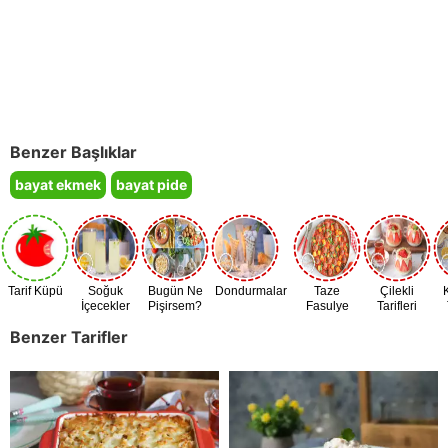
Benzer Başlıklar
bayat ekmek
bayat pide
Tarif Küpü
Soğuk
Bugün Ne
Dondurmalar
Taze
Çilekli
İçecekler
Pişirsem?
Fasulye
Tarifleri
Zamanı
Benzer Tarifler