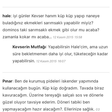
hale
:
iyi günler Kevser hanım küp küp yapıp naneye
buladığınız ekmekleri sarımsaklı yapabilir miyiz?
dominos taki sarımsaklı ekmek gibi olur mu acaba?
zamanla kokar mı acaba...
12 Kasım 2015
15:58
Kevserin Mutfağı
:
Yapabilirsin Hale'cim, ama uzun
süre bekletmemen daha iyi olur, tüketeceğin kadar
yapabilirsin.
12 Kasım 2015
16:07
Pınar
:
Ben de kurumuş pideleri iskender yapımında
kullanacağım bugün. Küp küp doğradım. Tavada biraz
kavuracağım. Üzerine tereyağlı salçalı sos ve dönerle
güzel oluyor tavsiye ederim. Döneri tabiki ben
yapmayacağım hazır alacağım?. Ellerinize sağlık.
03