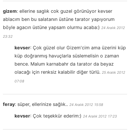
gizem
:
ellerine saglık cok guzel görünüyor kevser
ablacım ben bu salatanın üstüne tarator yapıyorum
böyle agacın üstüne yapsam olurmu acaba:)
24 Aralık 2012
23:32
kevser
:
Çok güzel olur Gizem'cim ama üzerini küp
küp doğranmış havuçlarla süslemelisin o zaman
bence. Malum karnabahr da tarator da beyaz
olacağı için renksiz kalabilir diğer türlü.
25 Aralık 2012
07:08
feray
:
süper, ellerinize sağlık..
24 Aralık 2012
15:58
kevser
:
Çok teşekkür ederim:)
24 Aralık 2012
17:23