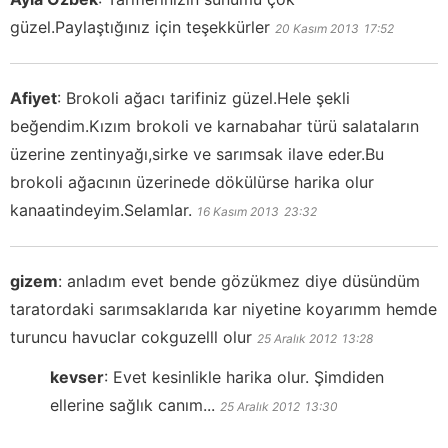
güzel.Paylaştığınız için teşekkürler
20 Kasım 2013
17:52
Afiyet
:
Brokoli ağacı tarifiniz güzel.Hele şekli
beğendim.Kızım brokoli ve karnabahar türü salataların
üzerine zentinyağı,sirke ve sarımsak ilave eder.Bu
brokoli ağacının üzerinede dökülürse harika olur
kanaatindeyim.Selamlar.
16 Kasım 2013
23:32
gizem
:
anladım evet bende gözükmez diye düsündüm
taratordaki sarımsaklarıda kar niyetine koyarımm hemde
turuncu havuclar cokguzelll olur
25 Aralık 2012
13:28
kevser
:
Evet kesinlikle harika olur. Şimdiden
ellerine sağlık canım...
25 Aralık 2012
13:30