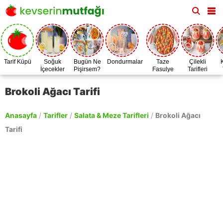
Tarif Küpü
Soğuk
Bugün Ne
Dondurmalar
Taze
Çilekli
İçecekler
Pişirsem?
Fasulye
Tarifleri
Zamanı
Brokoli Ağacı Tarifi
Anasayfa
/
Tarifler
/
Salata & Meze Tarifleri
/
Brokoli Ağacı
Tarifi