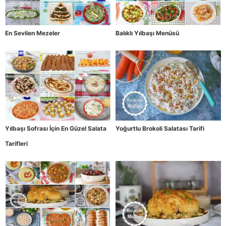
En Sevilen Mezeler
Balıklı Yılbaşı Menüsü
Yılbaşı Sofrası İçin En Güzel Salata
Yoğurtlu Brokoli Salatası Tarifi
Tarifleri