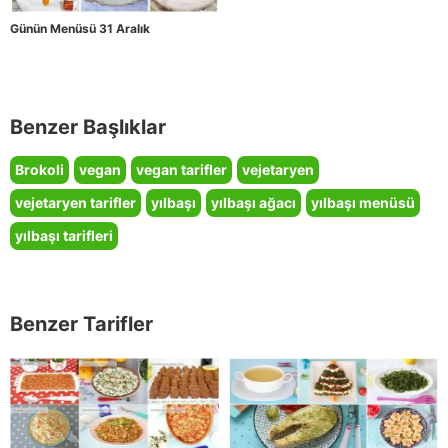
Günün Menüsü 31 Aralık
Benzer Başlıklar
Brokoli
vegan
vegan tarifler
vejetaryen
vejetaryen tarifler
yılbaşı
yılbaşı ağacı
yılbaşı menüsü
yılbaşı tarifleri
Benzer Tarifler