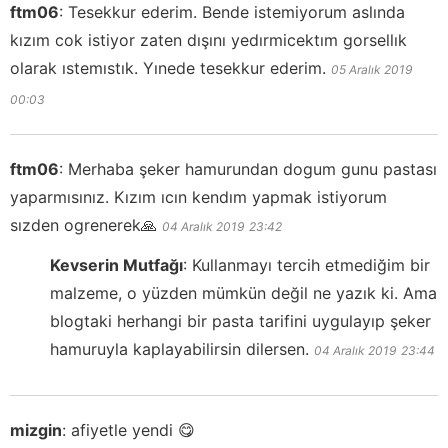
ftm06
:
Tesekkur ederim. Bende istemiyorum aslında
kızım cok istiyor zaten dışını yedırmicektım gorsellık
olarak ıstemıstık. Yınede tesekkur ederim.
05 Aralık 2019
00:03
ftm06
:
Merhaba şeker hamurundan dogum gunu pastası
yaparmısınız. Kızım ıcın kendım yapmak istiyorum
sızden ogrenerek🙏
04 Aralık 2019
23:42
Kevserin Mutfağı
:
Kullanmayı tercih etmediğim bir
malzeme, o yüzden mümkün değil ne yazık ki. Ama
blogtaki herhangi bir pasta tarifini uygulayıp şeker
hamuruyla kaplayabilirsin dilersen.
04 Aralık 2019
23:44
mizgin
:
afiyetle yendi 😋