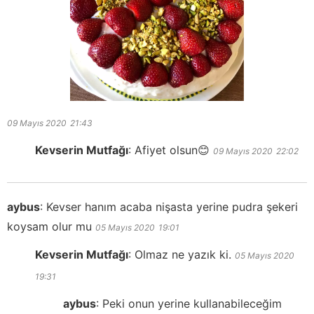
09 Mayıs 2020
21:43
Kevserin Mutfağı
:
Afiyet olsun😊
09 Mayıs 2020
22:02
aybus
:
Kevser hanım acaba nişasta yerine pudra şekeri
koysam olur mu
05 Mayıs 2020
19:01
Kevserin Mutfağı
:
Olmaz ne yazık ki.
05 Mayıs 2020
19:31
aybus
:
Peki onun yerine kullanabileceğim