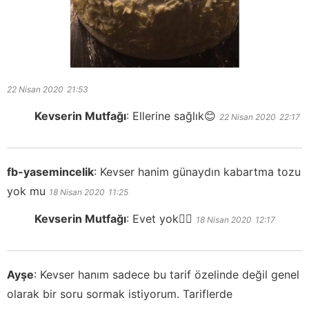
22 Nisan 2020
21:53
Kevserin Mutfağı
:
Ellerine sağlık😊
22 Nisan 2020
22:17
fb-yasemincelik
:
Kevser hanim günaydın kabartma tozu
yok mu
18 Nisan 2020
11:25
Kevserin Mutfağı
:
Evet yok👍🏻
18 Nisan 2020
12:17
Ayşe
:
Kevser hanım sadece bu tarif özelinde değil genel
olarak bir soru sormak istiyorum. Tariflerde