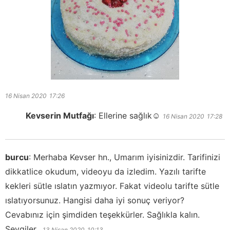
16 Nisan 2020
17:26
Kevserin Mutfağı
:
Ellerine sağlık☺️
16 Nisan 2020
17:28
burcu
:
Merhaba Kevser hn., Umarım iyisinizdir. Tarifinizi
dikkatlice okudum, videoyu da izledim. Yazılı tarifte
kekleri sütle ıslatın yazmıyor. Fakat videolu tarifte sütle
ıslatıyorsunuz. Hangisi daha iyi sonuç veriyor?
Cevabınız için şimdiden teşekkürler. Sağlıkla kalın.
Sevgiler..
13 Nisan 2020
10:13