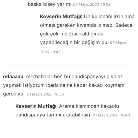
başka bişey var mı
05 Mayıs 2020
19:33
Kevserin Mutfağı
:
Un kullanabilirsin ama
olması gereken kıvamda olmaz. Sadece
çok çok mecbur kaldığında
yapabileceğin bir değişim bu.
05 Mayıs
2020
19:42
edaaaau
:
merhabalar ben bu pandispanyayı çikolatı
yapmak istiyorum içerisine ne kadar kakao koymam
gerekiyor
01 Mayıs 2020
16:36
Kevserin Mutfağı
:
Arama kısmından kakaolu
pandispanya tarifini aratabilirsin.
01 Mayıs 2020
16:40