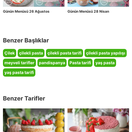
Günün Menüsü 26 Ağustos
Günün Menüsü 28 Nisan
Benzer Başlıklar
Çilek
çilekli pasta
çilekli pasta tarifi
çilekli pasta yapılışı
meyveli tarifler
pandispanya
Pasta tarifi
yaş pasta
yaş pasta tarifi
Benzer Tarifler