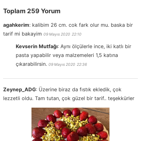
Toplam 259 Yorum
agahkerim
:
kalibim 26 cm. cok fark olur mu. baska bir
tarif mi bakayim
09 Mayıs 2020
22:10
Kevserin Mutfağı
:
Aynı ölçülerle ince, iki katlı bir
pasta yapabilir veya malzemeleri 1,5 katına
çıkarabilirsin.
09 Mayıs 2020
22:36
Zeynep_ADG
:
Üzerine biraz da fıstık ekledik, çok
lezzetli oldu. Tam tutan, çok güzel bir tarif.. teşekkürler