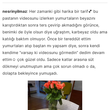
nesrinyilmaz
:
Her zamanki gibi harika bir tarif💕 bu
pastanın videosunu izlerken yumurtaların beyazını
karıştırdıktan sonra ters çevirip akmadığını görünce,
benimki de öyle olsun diye uğraştım, karbeyaz oldu ama
katılığı baktım olmuyor. Önce bir tereddüt ettim
yumurtaları atıp baştan mı yapsam diye, sonra kendi
kendime “varsay ki videosunu görmedin” dedim devam
ettim☺️ çok güzel oldu. Sadece katlar arasına süt
dökmeyi unutmuştum ama çok sorun olmadı o da,
dolapta bekleyince yumuşadı.