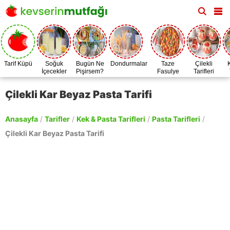
Tarif Küpü
Soğuk
Bugün Ne
Dondurmalar
Taze
Çilekli
İçecekler
Pişirsem?
Fasulye
Tarifleri
Zamanı
Çilekli Kar Beyaz Pasta Tarifi
Anasayfa
/
Tarifler
/
Kek & Pasta Tarifleri
/
Pasta Tarifleri
/
Çilekli Kar Beyaz Pasta Tarifi