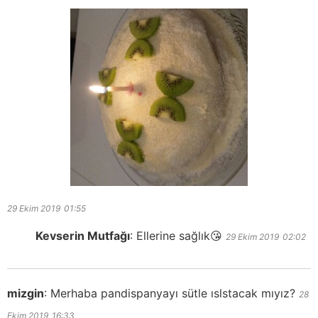
29 Ekim 2019
01:55
Kevserin Mutfağı
:
Ellerine sağlık😘
29 Ekim 2019
02:02
mizgin
:
Merhaba pandispanyayı sütle ıslstacak mıyız?
28
Ekim 2019
16:33