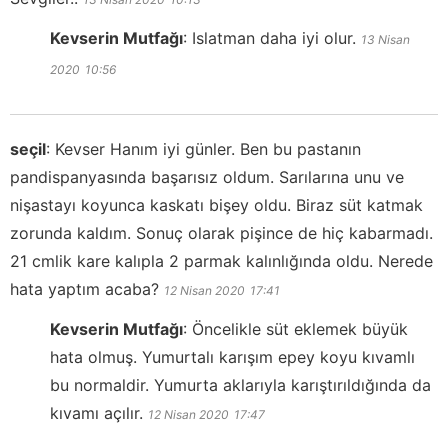
Kevserin Mutfağı
:
Islatman daha iyi olur.
13 Nisan
2020
10:56
seçil
:
Kevser Hanım iyi günler. Ben bu pastanın
pandispanyasında başarısız oldum. Sarılarına unu ve
nişastayı koyunca kaskatı bişey oldu. Biraz süt katmak
zorunda kaldım. Sonuç olarak pişince de hiç kabarmadı.
21 cmlik kare kalıpla 2 parmak kalınlığında oldu. Nerede
hata yaptım acaba?
12 Nisan 2020
17:41
Kevserin Mutfağı
:
Öncelikle süt eklemek büyük
hata olmuş. Yumurtalı karışım epey koyu kıvamlı
bu normaldir. Yumurta aklarıyla karıştırıldığında da
kıvamı açılır.
12 Nisan 2020
17:47