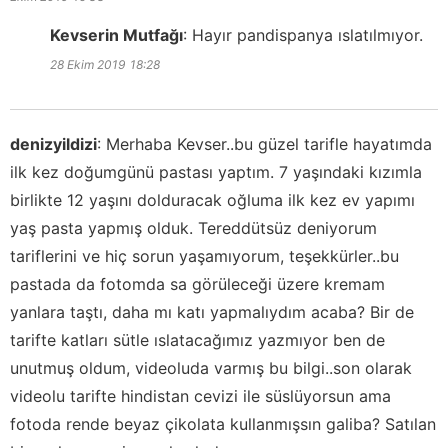
Kevserin Mutfağı
:
Hayır pandispanya ıslatılmıyor.
28 Ekim 2019
18:28
denizyildizi
:
Merhaba Kevser..bu güzel tarifle hayatımda
ilk kez doğumgünü pastası yaptım. 7 yaşındaki kızımla
birlikte 12 yaşını dolduracak oğluma ilk kez ev yapımı
yaş pasta yapmış olduk. Tereddütsüz deniyorum
tariflerini ve hiç sorun yaşamıyorum, teşekkürler..bu
pastada da fotomda sa görüleceği üzere kremam
yanlara taştı, daha mı katı yapmalıydım acaba? Bir de
tarifte katları sütle ıslatacağımız yazmıyor ben de
unutmuş oldum, videoluda varmış bu bilgi..son olarak
videolu tarifte hindistan cevizi ile süslüyorsun ama
fotoda rende beyaz çikolata kullanmışsın galiba? Satılan