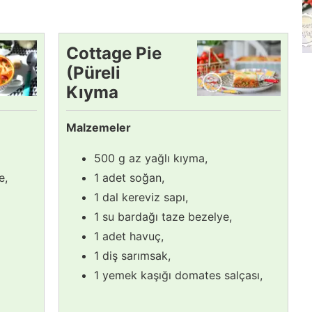
Cottage Pie
(Püreli
Kıyma
Kavurma)
Malzemeler
Tarifi
500 g az yağlı kıyma,
e,
1 adet soğan,
1 dal kereviz sapı,
1 su bardağı taze bezelye,
1 adet havuç,
1 diş sarımsak,
1 yemek kaşığı domates salçası,