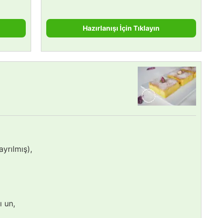
Hazırlanışı İçin Tıklayın
ayrılmış),
ı un,