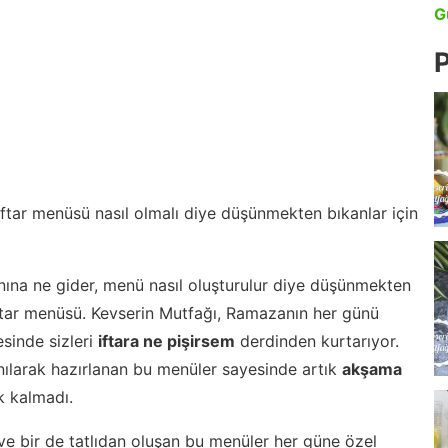
G
P
 iftar menüsü nasıl olmalı diye düşünmekten bıkanlar için
nına ne gider, menü nasıl oluşturulur diye düşünmekten
iftar menüsü. Kevserin Mutfağı, Ramazanın her günü
esinde sizleri
iftara ne pişirsem
derdinden kurtarıyor.
nılarak hazırlanan bu menüler sayesinde artık
akşama
 kalmadı.
ve bir de tatlıdan oluşan bu menüler her güne özel