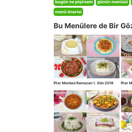
bugün ne pişirsem
günün menüsü
menü önerisi
Bu Menülere de Bir Gö
İftar Menüsü Ramazan 1. Gün 2016
İftar