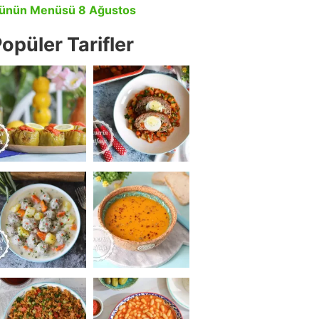
ünün Menüsü 8 Ağustos
opüler Tarifler