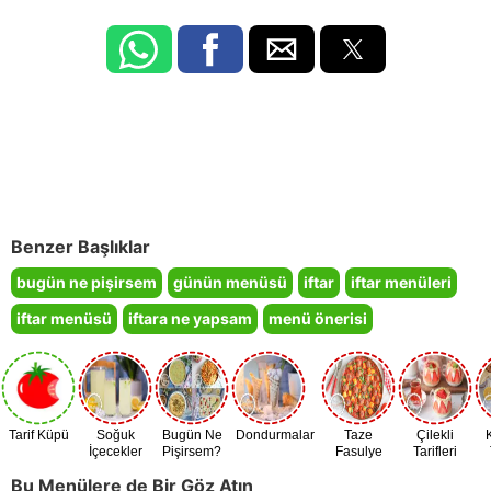
Benzer Başlıklar
bugün ne pişirsem
günün menüsü
iftar
iftar menüleri
iftar menüsü
iftara ne yapsam
menü önerisi
Tarif Küpü
Soğuk
Bugün Ne
Dondurmalar
Taze
Çilekli
İçecekler
Pişirsem?
Fasulye
Tarifleri
Zamanı
Bu Menülere de Bir Göz Atın