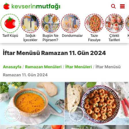
Tarif Küpü
Soğuk
Bugün Ne
Dondurmalar
Taze
Çilekli
İçecekler
Pişirsem?
Fasulye
Tarifleri
Zamanı
İftar Menüsü Ramazan 11. Gün 2024
Anasayfa
/
Ramazan Menüleri
/
İftar Menüleri
/
İftar Menüsü
Ramazan 11. Gün 2024