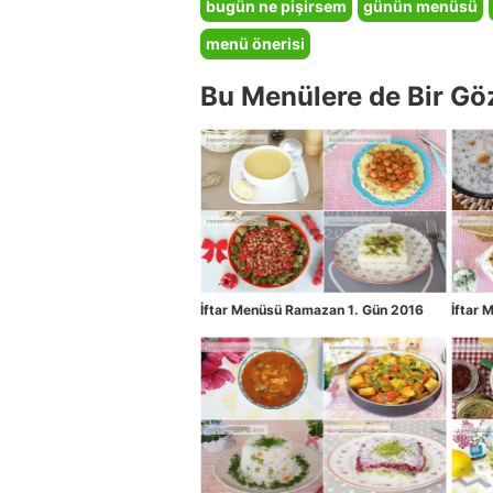
bugün ne pişirsem
günün menüsü
menü önerisi
Bu Menülere de Bir Gö
İftar Menüsü Ramazan 1. Gün 2016
İftar