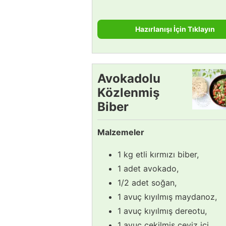
Hazırlanışı İçin Tıklayın
Avokadolu
Közlenmiş
Biber
Salatası
Malzemeler
Tarifi
1 kg etli kırmızı biber,
1 adet avokado,
1/2 adet soğan,
1 avuç kıyılmış maydanoz,
1 avuç kıyılmış dereotu,
1 avuç çekilmiş ceviz içi,