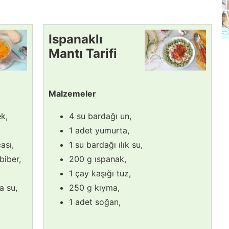
Ispanaklı
Mantı Tarifi
Malzemeler
k,
4 su bardağı un,
1 adet yumurta,
ası,
1 su bardağı ılık su,
 biber,
200 g ıspanak,
1 çay kaşığı tuz,
a su,
250 g kıyma,
1 adet soğan,