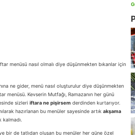
G
P
 iftar menüsü nasıl olmalı diye düşünmekten bıkanlar için
nına ne gider, menü nasıl oluşturulur diye düşünmekten
iftar menüsü. Kevserin Mutfağı, Ramazanın her günü
esinde sizleri
iftara ne pişirsem
derdinden kurtarıyor.
nılarak hazırlanan bu menüler sayesinde artık
akşama
 kalmadı.
ve bir de tatlıdan oluşan bu menüler her güne özel