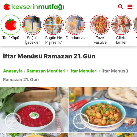
Tarif Küpü
Soğuk
Bugün Ne
Dondurmalar
Taze
Çilekli
İçecekler
Pişirsem?
Fasulye
Tarifleri
Zamanı
İftar Menüsü Ramazan 21. Gün
Anasayfa
/
Ramazan Menüleri
/
İftar Menüleri
/
İftar Menüsü
Ramazan 21. Gün