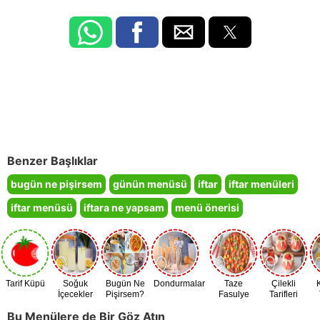
Benzer Başlıklar
bugün ne pişirsem
günün menüsü
iftar
iftar menüleri
iftar menüsü
iftara ne yapsam
menü önerisi
Tarif Küpü
Soğuk
Bugün Ne
Dondurmalar
Taze
Çilekli
İçecekler
Pişirsem?
Fasulye
Tarifleri
Zamanı
Bu Menülere de Bir Göz Atın