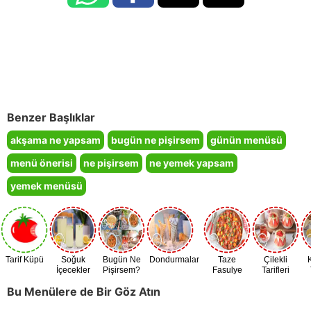
Benzer Başlıklar
akşama ne yapsam
bugün ne pişirsem
günün menüsü
menü önerisi
ne pişirsem
ne yemek yapsam
yemek menüsü
Tarif Küpü
Soğuk
Bugün Ne
Dondurmalar
Taze
Çilekli
İçecekler
Pişirsem?
Fasulye
Tarifleri
Zamanı
Bu Menülere de Bir Göz Atın