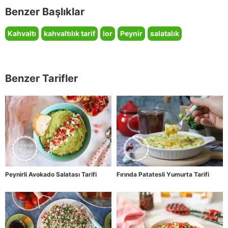
Benzer Başlıklar
Kahvaltı
kahvaltılık tarif
lor
Peynir
salatalık
Benzer Tarifler
Peynirli Avokado Salatası Tarifi
Fırında Patatesli Yumurta Tarifi