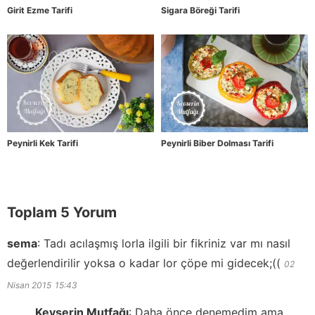
Girit Ezme Tarifi
Sigara Böreği Tarifi
Peynirli Kek Tarifi
Peynirli Biber Dolması Tarifi
Toplam 5 Yorum
sema
:
Tadı acılaşmış lorla ilgili bir fikriniz var mı nasıl
değerlendirilir yoksa o kadar lor çöpe mi gidecek;((
02
Nisan 2015
15:43
Kevserin Mutfağı
:
Daha önce denemedim ama