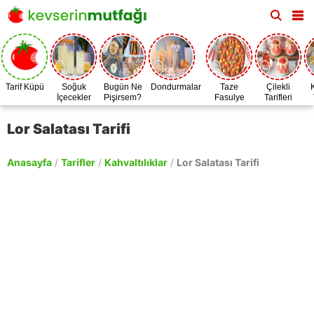
Tarif Küpü
Soğuk
Bugün Ne
Dondurmalar
Taze
Çilekli
İçecekler
Pişirsem?
Fasulye
Tarifleri
Zamanı
Lor Salatası Tarifi
Anasayfa
/
Tarifler
/
Kahvaltılıklar
/
Lor Salatası Tarifi