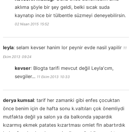
aklıma şöyle bir şey geldi, belki sıcak suda
kaynatıp ince bir tülbentle süzmeyi deneyebilirsin.
02 Nisan 2015
15:52
leyla
:
selam kevser hanim lor peynir evde nasil yapilir
11
Ekim 2013
09:24
kevser
:
Blogta tarifi mevcut değil Leyla'cım,
sevgiler...
11 Ekim 2013
10:33
derya kumsal
:
tarif her zamanki gibi enfes çocuktan
önce benim için de hafta sonu k.valtıları çok önemliydi
mutfakta değil ya salon ya da balkonda yapardık
kızarmış ekmek patates kızartması omlet fln abartırdık