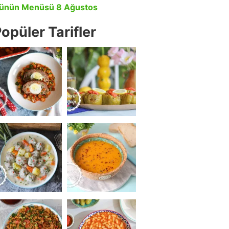
ünün Menüsü 8 Ağustos
opüler Tarifler