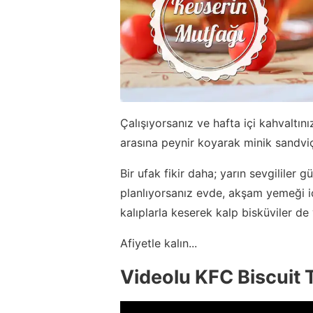
Çalışıyorsanız ve hafta içi kahvaltın
arasına peynir koyarak minik sandviçl
Bir ufak fikir daha; yarın sevgililer
planlıyorsanız evde, akşam yemeği i
kalıplarla keserek kalp bisküviler de 
Afiyetle kalın...
Videolu KFC Biscuit T