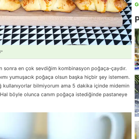
G
P
l*
n sonra en çok sevdiğim kombinasyon poğaça-çaydır.
apımı yumuşacık poğaça olsun başka hiçbir şey istemem.
ağ kullanıyorlar bilmiyorum ama 5 dakika içinde midemin
 Hal böyle olunca canım poğaça istediğinde pastaneye