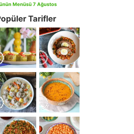
ünün Menüsü 7 Ağustos
opüler Tarifler