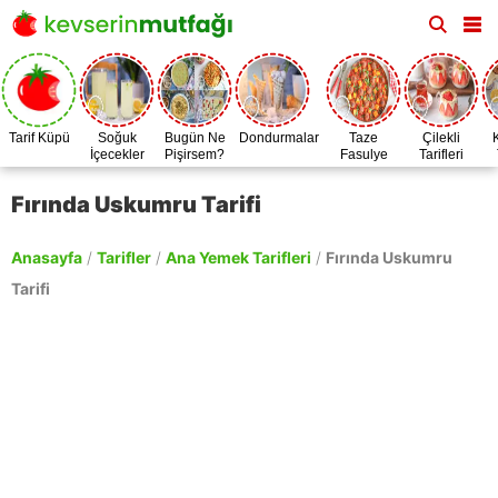
Tarif Küpü
Soğuk
Bugün Ne
Dondurmalar
Taze
Çilekli
İçecekler
Pişirsem?
Fasulye
Tarifleri
Zamanı
Fırında Uskumru Tarifi
Anasayfa
/
Tarifler
/
Ana Yemek Tarifleri
/
Fırında Uskumru
Tarifi